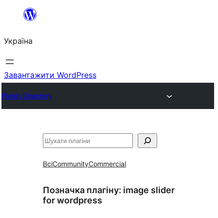
Перейти
до
Україна
вмісту
Завантажити WordPress
Plugin Directory
Пошук
Всі
Community
Commercial
Позначка плагіну:
image slider
for wordpress