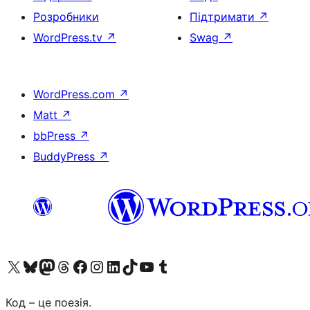
Розробники
Підтримати
↗
WordPress.tv
↗
Swag
↗
WordPress.com
↗
Matt
↗
bbPress
↗
BuddyPress
↗
Visit our X (formerly Twitter) account
Visit our Bluesky account
Завітайте до нашої стрічки в Mastodon
Visit our Threads account
Завітайте на нашу сторінку в Facebook
Visit our Instagram account
Visit our LinkedIn account
Visit our TikTok account
Visit our YouTube channel
Visit our Tumblr account
Код – це поезія.