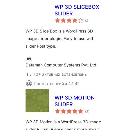
WP 3D SLICEBOX
SLIDER
загальний
(4
)
рейтинг
WP 3D Slice Box is a WordPress 3D
image slider plugin. Easy to use with
slider Post type.
Dataman Computer Systems Pvt. Ltd.
10+ активних встановлень
Протестований з 4.1.42
WP 3D MOTION
SLIDER
загальний
(2
)
рейтинг
WP 3D Motion is a WordPress 3D image
slider Plugin. Please check more about