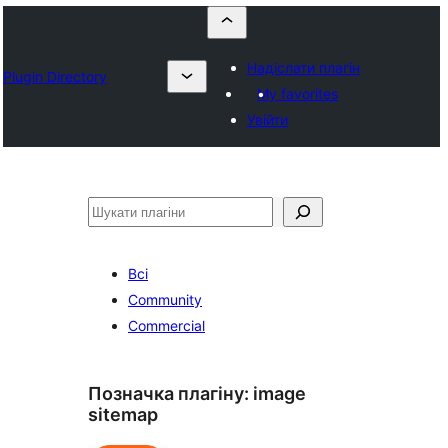
Надіслати плагін
Plugin Directory
My favorites
Увійти
Пошук
Всі
Community
Commercial
Позначка плагіну:
image
sitemap