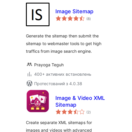
Image Sitemap
загальний
(8
)
рейтинг
Generate the sitemap then submit the
sitemap to webmaster tools to get high
traffics from image search engine.
Prayoga Teguh
400+ активних встановлень
Протестований з 4.0.38
Image & Video XML
Sitemap
загальний
(2
)
рейтинг
Create separate XML sitemaps for
images and videos with advanced