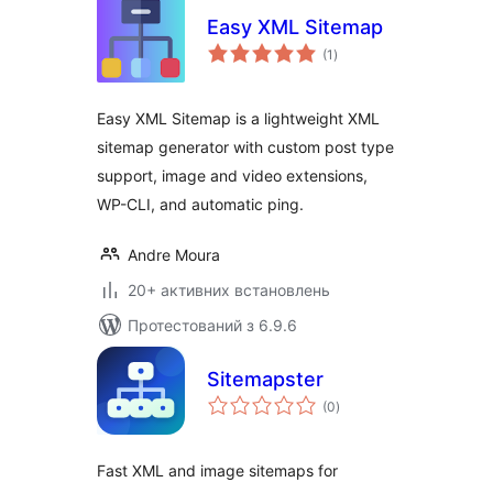
Easy XML Sitemap
загальний
(1
)
рейтинг
Easy XML Sitemap is a lightweight XML
sitemap generator with custom post type
support, image and video extensions,
WP-CLI, and automatic ping.
Andre Moura
20+ активних встановлень
Протестований з 6.9.6
Sitemapster
загальний
(0
)
рейтинг
Fast XML and image sitemaps for