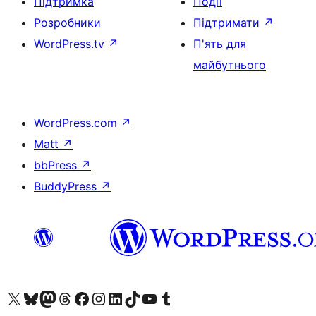
Підтримка
Події
Розробники
Підтримати
↗
WordPress.tv
↗
П'ять для
майбутнього
WordPress.com
↗
Matt
↗
bbPress
↗
BuddyPress
↗
Visit our X (formerly Twitter) account
Visit our Bluesky account
Завітайте до нашої стрічки в Mastodon
Visit our Threads account
Завітайте на нашу сторінку в Facebook
Visit our Instagram account
Visit our LinkedIn account
Visit our TikTok account
Visit our YouTube channel
Visit our Tumblr account