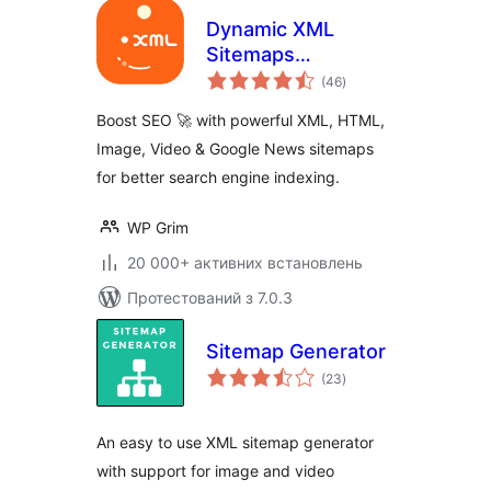
Dynamic XML
Sitemaps
загальний
Generator for
(46
)
рейтинг
Google
Boost SEO 🚀 with powerful XML, HTML,
Image, Video & Google News sitemaps
for better search engine indexing.
WP Grim
20 000+ активних встановлень
Протестований з 7.0.3
Sitemap Generator
загальний
(23
)
рейтинг
An easy to use XML sitemap generator
with support for image and video