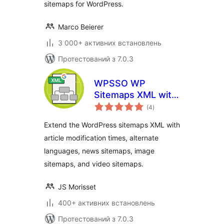
sitemaps for WordPress.
Marco Beierer
3 000+ активних встановлень
Протестований з 7.0.3
WPSSO WP
Sitemaps XML with
загальний
News, Image, and
(4
)
рейтинг
Video Sitemap
Extend the WordPress sitemaps XML with
article modification times, alternate
languages, news sitemaps, image
sitemaps, and video sitemaps.
JS Morisset
400+ активних встановлень
Протестований з 7.0.3