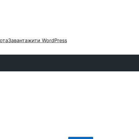
ота
Завантажити WordPress