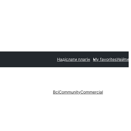
Надіслати плагін
My favorites
Увійти
Всі
Community
Commercial