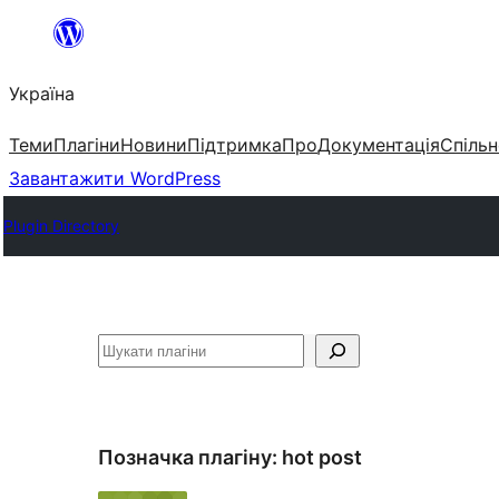
Перейти
до
Україна
вмісту
Теми
Плагіни
Новини
Підтримка
Про
Документація
Спільн
Завантажити WordPress
Plugin Directory
Пошук
Позначка плагіну:
hot post