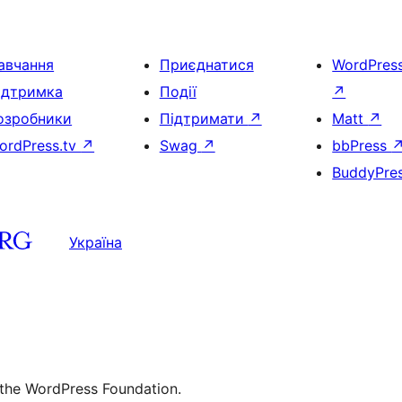
авчання
Приєднатися
WordPres
ідтримка
Події
↗
озробники
Підтримати
↗
Matt
↗
ordPress.tv
↗
Swag
↗
bbPress
BuddyPre
Україна
 the WordPress Foundation.