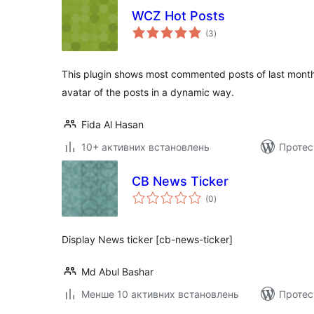
WCZ Hot Posts
загальний
(3
)
рейтинг
This plugin shows most commented posts of last month w
avatar of the posts in a dynamic way.
Fida Al Hasan
10+ активних встановлень
Протес
CB News Ticker
загальний
(0
)
рейтинг
Display News ticker [cb-news-ticker]
Md Abul Bashar
Менше 10 активних встановлень
Протес