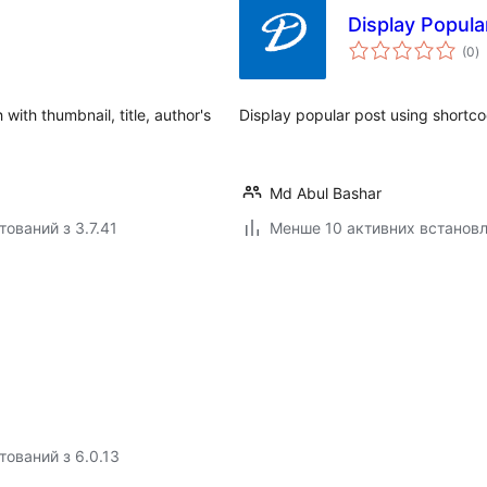
Display Popula
з
(0
)
р
ith thumbnail, title, author's
Display popular post using shortco
Md Abul Bashar
тований з 3.7.41
Менше 10 активних встанов
тований з 6.0.13