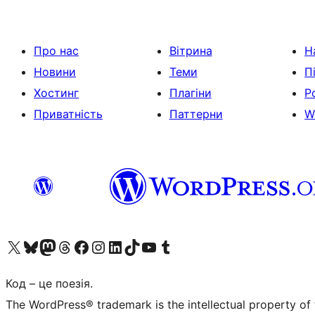
Про нас
Вітрина
Н
Новини
Теми
П
Хостинг
Плагіни
Р
Приватність
Паттерни
W
Visit our X (formerly Twitter) account
Visit our Bluesky account
Завітайте до нашої стрічки в Mastodon
Visit our Threads account
Завітайте на нашу сторінку в Facebook
Visit our Instagram account
Visit our LinkedIn account
Visit our TikTok account
Visit our YouTube channel
Visit our Tumblr account
Код – це поезія.
The WordPress® trademark is the intellectual property of