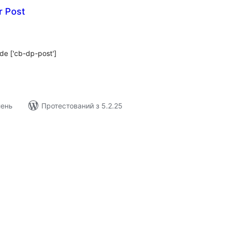
r Post
агальний
ейтинг
de ['cb-dp-post']
лень
Протестований з 5.2.25