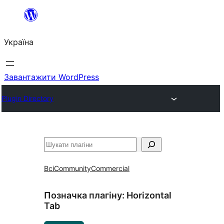
Перейти
до
Україна
вмісту
Завантажити WordPress
Plugin Directory
Пошук
Всі
Community
Commercial
Позначка плагіну:
Horizontal
Tab