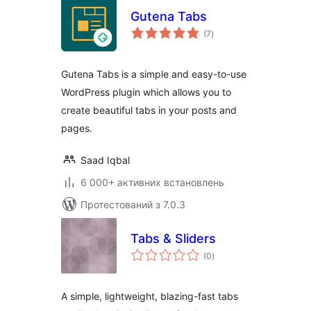
Gutena Tabs
загальний
(7
)
рейтинг
Gutena Tabs is a simple and easy-to-use
WordPress plugin which allows you to
create beautiful tabs in your posts and
pages.
Saad Iqbal
6 000+ активних встановлень
Протестований з 7.0.3
Tabs & Sliders
загальний
(0
)
рейтинг
A simple, lightweight, blazing-fast tabs