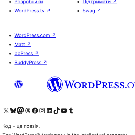
Розробники
Підтримати
↗
WordPress.tv
↗
Swag
↗
WordPress.com
↗
Matt
↗
bbPress
↗
BuddyPress
↗
Visit our X (formerly Twitter) account
Visit our Bluesky account
Завітайте до нашої стрічки в Mastodon
Visit our Threads account
Завітайте на нашу сторінку в Facebook
Visit our Instagram account
Visit our LinkedIn account
Visit our TikTok account
Visit our YouTube channel
Visit our Tumblr account
Код – це поезія.