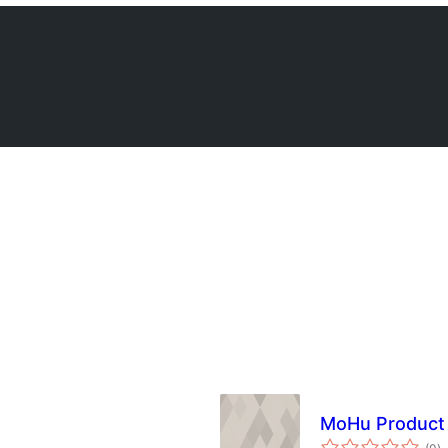
MoHu Product 
з