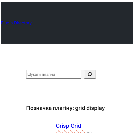
Plugin Directory
Пошук
Позначка плагіну:
grid display
Crisp Grid
загальний