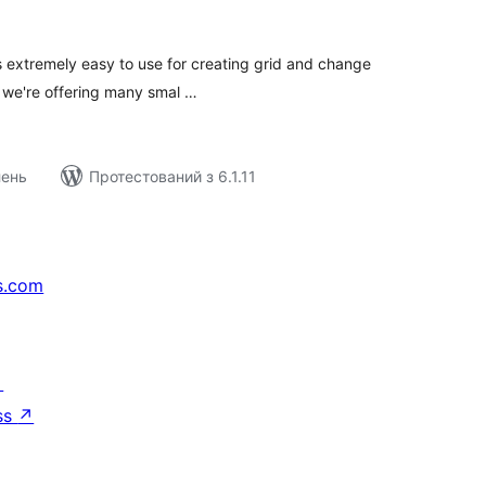
ейтинг
extremely easy to use for creating grid and change
o, we're offering many smal …
лень
Протестований з 6.1.11
s.com
↗
ss
↗