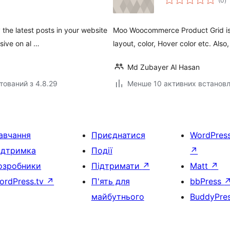
(0
)
р
the latest posts in your website
Moo Woocommerce Product Grid is 
sive on al …
layout, color, Hover color etc. Als
Md Zubayer Al Hasan
тований з 4.8.29
Менше 10 активних встанов
авчання
Приєднатися
WordPres
ідтримка
Події
↗
озробники
Підтримати
↗
Matt
↗
ordPress.tv
↗
П'ять для
bbPress
майбутнього
BuddyPre