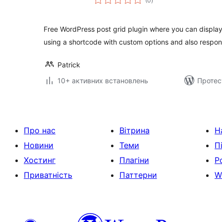
(0
)
рейтинг
Free WordPress post grid plugin where you can display 
using a shortcode with custom options and also respon
Patrick
10+ активних встановлень
Протес
Про нас
Вітрина
Н
Новини
Теми
П
Хостинг
Плагіни
Р
Приватність
Паттерни
W