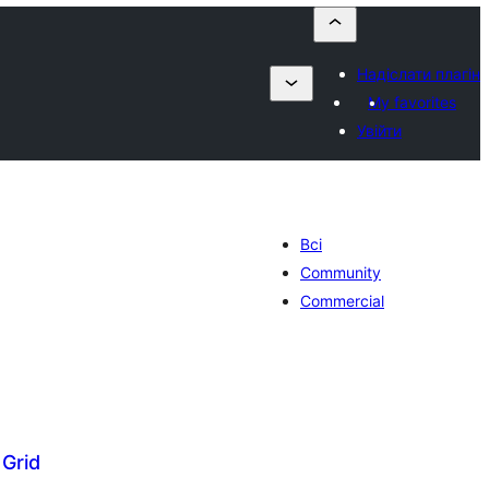
Надіслати плагін
My favorites
Увійти
Всі
Community
Commercial
Grid
агальний