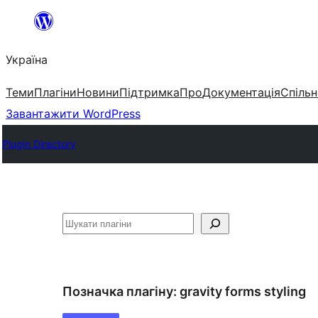
Перейти
до
Україна
вмісту
Теми
Плагіни
Новини
Підтримка
Про
Документація
Спільн
Завантажити WordPress
Plugin Directory
Пошук
Позначка плагіну:
gravity forms styling