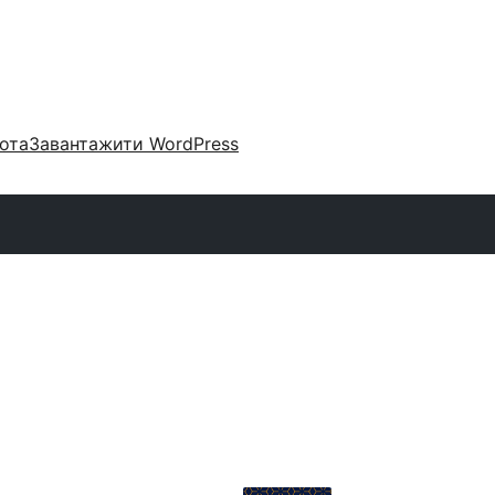
ота
Завантажити WordPress