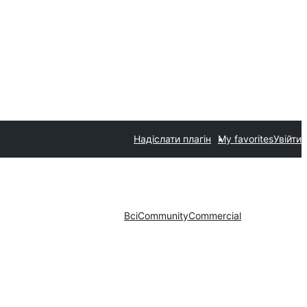
Надіслати плагін
My favorites
Увійти
Всі
Community
Commercial