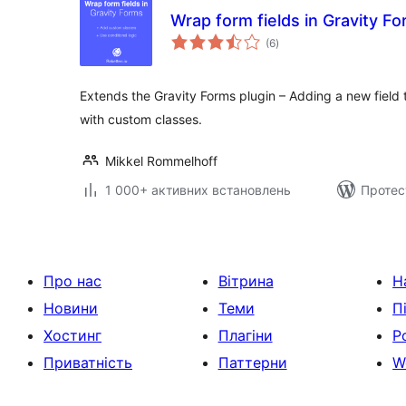
Wrap form fields in Gravity F
загальний
(6
)
рейтинг
Extends the Gravity Forms plugin – Adding a new field t
with custom classes.
Mikkel Rommelhoff
1 000+ активних встановлень
Протес
Про нас
Вітрина
Н
Новини
Теми
П
Хостинг
Плагіни
Р
Приватність
Паттерни
W