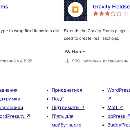
orms
Gravity Fieldse
з
(2
)
р
ype to wrap field items in a div
Extends the Gravity Forms plugin –
used to create 'real' sections.
HarroH
тований з 4.8.28
900+ активних встановлень
авчання
Приєднатися
WordPres
ідтримка
Події
↗
озробники
Підтримати
↗
Matt
↗
ordPress.tv
↗
П'ять для
bbPress
майбутнього
BuddyPre