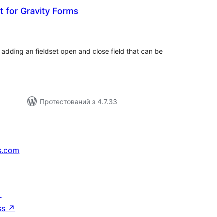
t for Gravity Forms
агальний
ейтинг
 adding an fieldset open and close field that can be
Протестований з 4.7.33
s.com
↗
ss
↗