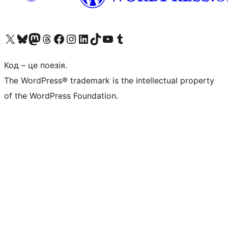
Visit our X (formerly Twitter) account
Visit our Bluesky account
Завітайте до нашої стрічки в Mastodon
Visit our Threads account
Завітайте на нашу сторінку в Facebook
Visit our Instagram account
Visit our LinkedIn account
Visit our TikTok account
Visit our YouTube channel
Visit our Tumblr account
Код – це поезія.
The WordPress® trademark is the intellectual property
of the WordPress Foundation.