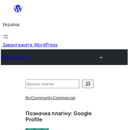
Перейти
до
Україна
вмісту
Завантажити WordPress
Plugin Directory
Пошук
Всі
Community
Commercial
Позначка плагіну:
Google
Profile