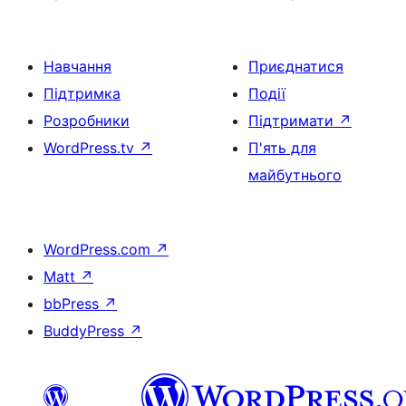
Навчання
Приєднатися
Підтримка
Події
Розробники
Підтримати
↗
WordPress.tv
↗
П'ять для
майбутнього
WordPress.com
↗
Matt
↗
bbPress
↗
BuddyPress
↗