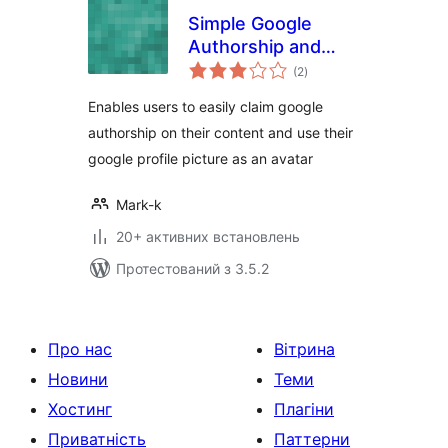
Simple Google
Authorship and
загальний
Avatar
(2
)
рейтинг
Enables users to easily claim google
authorship on their content and use their
google profile picture as an avatar
Mark-k
20+ активних встановлень
Протестований з 3.5.2
Про нас
Вітрина
Новини
Теми
Хостинг
Плагіни
Приватність
Паттерни