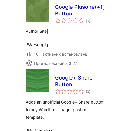
Google Plusone(+1)
Button
загальний
(0
)
рейтинг
Author Site|
webgig
10+ активних встановлень
Протестований з 3.2.1
Google+ Share
Button
загальний
(0
)
рейтинг
Adds an unofficial Google+ Share button
to any WordPress page, post or
template.
Alex Moss