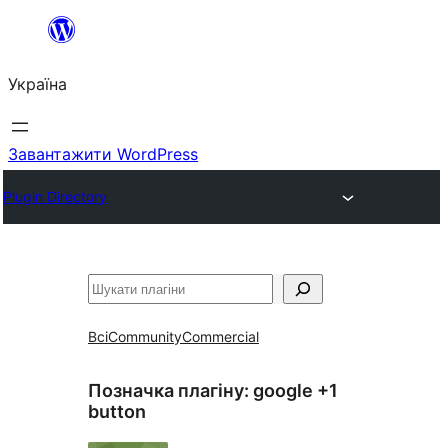
Перейти
до
Україна
вмісту
Завантажити WordPress
Plugin Directory
Пошук
Всі
Community
Commercial
Позначка плагіну:
google +1
button