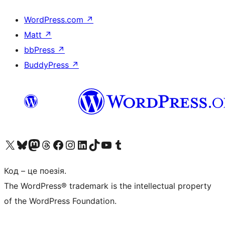
WordPress.com
↗
Matt
↗
bbPress
↗
BuddyPress
↗
Visit our X (formerly Twitter) account
Visit our Bluesky account
Завітайте до нашої стрічки в Mastodon
Visit our Threads account
Завітайте на нашу сторінку в Facebook
Visit our Instagram account
Visit our LinkedIn account
Visit our TikTok account
Visit our YouTube channel
Visit our Tumblr account
Код – це поезія.
The WordPress® trademark is the intellectual property
of the WordPress Foundation.