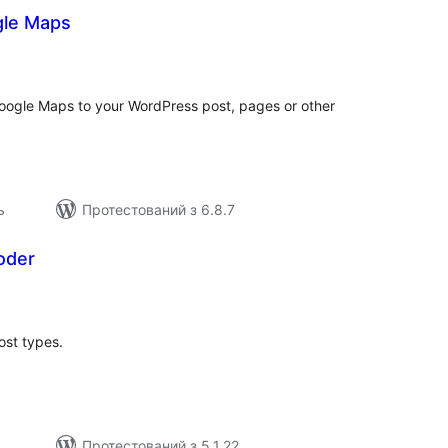
gle Maps
загальний
)
рейтинг
Google Maps to your WordPress post, pages or other
ь
Протестований з 6.8.7
oder
агальний
ейтинг
ost types.
Протестований з 5.1.22