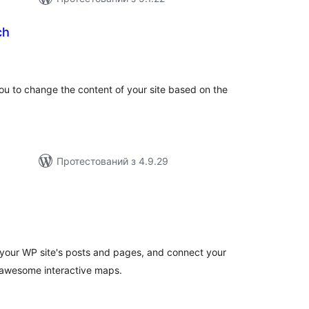
ch
агальний
ейтинг
you to change the content of your site based on the
Протестований з 4.9.29
агальний
ейтинг
your WP site's posts and pages, and connect your
e awesome interactive maps.