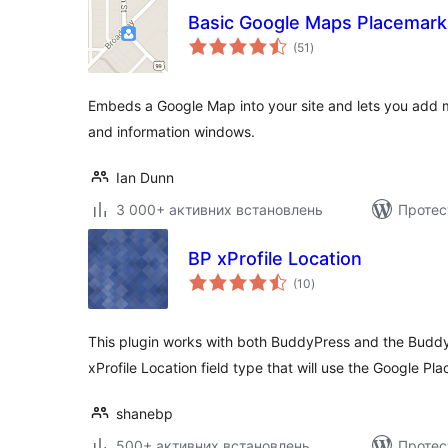
Basic Google Maps Placemark
загальний
(51
)
рейтинг
Embeds a Google Map into your site and lets you add
and information windows.
Ian Dunn
3 000+ активних встановлень
Протес
BP xProfile Location
загальний
(10
)
рейтинг
This plugin works with both BuddyPress and the BuddyB
xProfile Location field type that will use the Google Pl
shanebp
500+ активних встановлень
Протес