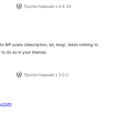
Протестований з 4.4.34
агальний
ейтинг
o WP posts (description, lat, long). Adds nothing to
u to do so in your themes.
Протестований з 3.0.0
s.com