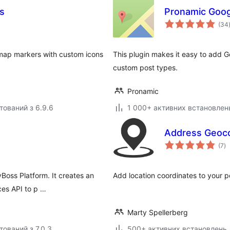
s
Pronamic Goo
(34
 map markers with custom icons
This plugin makes it easy to add 
custom post types.
Pronamic
тований з 6.9.6
1 000+ активних встановлен
Address Geoc
з
(7
)
р
oss Platform. It creates an
Add location coordinates to your p
aces API to p …
Marty Spellerberg
тований з 7.0.3
500+ активних встановлень