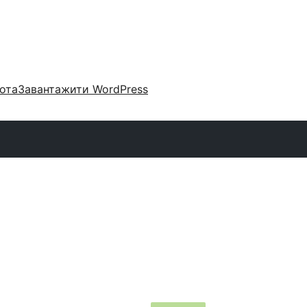
ота
Завантажити WordPress