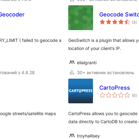
 Geocoder
Geocode Swit
з
(3
)
р
Y_LIMIT ( failed to geocode a
GeoSwitch is a plugin that allows 
location of your client’s IP.
elialgranti
тований з 4.8.28
30+ активних встановлень
CartoPress
з
(0
)
р
oogle streets/satellite maps
CartoPress allows you to geocode 
data directly to CartoDB to creat
troyhallisey