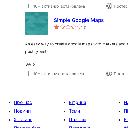
10+ активних встановлень
Протес
Simple Google Maps
загальний
(1
)
рейтинг
An easy way to create google maps with markers and 
post types!
S
10+ активних встановлень
Протес
Про нас
Вітрина
Н
Новини
Теми
П
Хостинг
Плагіни
Р