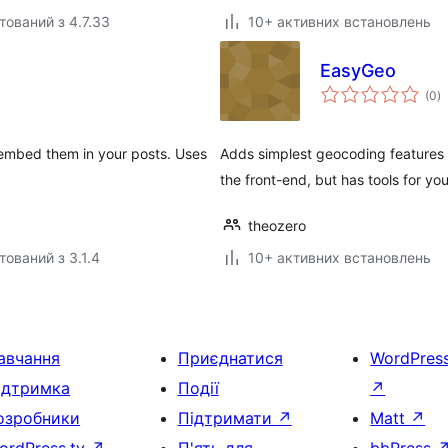
тований з 4.7.33
10+ активних встановлень
EasyGeo
з
(0
)
р
embed them in your posts. Uses
Adds simplest geocoding features t
the front-end, but has tools for yo
theozero
тований з 3.1.4
10+ активних встановлень
авчання
Приєднатися
WordPres
ідтримка
Події
↗
озробники
Підтримати
↗
Matt
↗