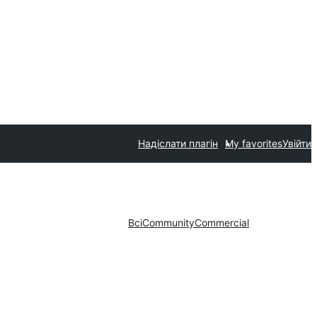
Надіслати плагін
My favorites
Увійти
Всі
Community
Commercial