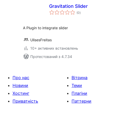
Gravitation Slider
загальний
(0
)
рейтинг
A Plugin to integrate slider
UlisesFreitas
10+ активних встановлень
Протестований з 4.7.34
Про нас
Вітрина
Новини
Теми
Хостинг
Плагіни
Приватність
Паттерни