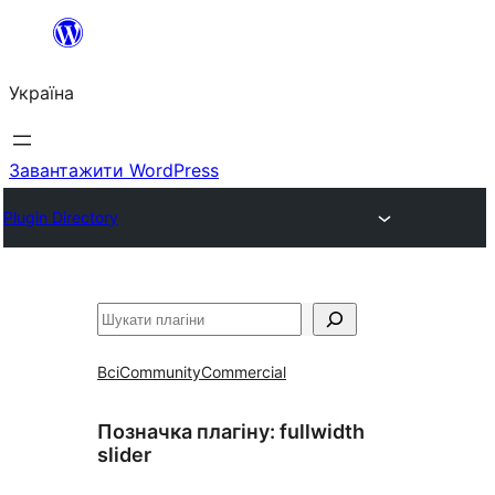
Перейти
до
Україна
вмісту
Завантажити WordPress
Plugin Directory
Пошук
Всі
Community
Commercial
Позначка плагіну:
fullwidth
slider