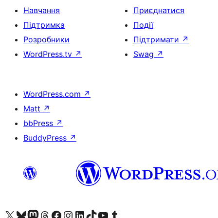
Навчання
Приєднатися
Підтримка
Події
Розробники
Підтримати
↗
WordPress.tv
↗
Swag
↗
WordPress.com
↗
Matt
↗
bbPress
↗
BuddyPress
↗
Visit our X (formerly Twitter) account
Visit our Bluesky account
Завітайте до нашої стрічки в Mastodon
Visit our Threads account
Завітайте на нашу сторінку в Facebook
Visit our Instagram account
Visit our LinkedIn account
Visit our TikTok account
Visit our YouTube channel
Visit our Tumblr account