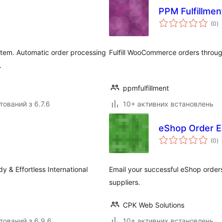
PPM Fulfillme
з
(0
)
р
tem. Automatic order processing
Fulfill WooCommerce orders throug
.
ppmfulfillment
тований з 6.7.6
10+ активних встановлень
eShop Order E
з
(0
)
р
y & Effortless International
Email your successful eShop orders
suppliers.
CPK Web Solutions
тований з 6.9.6
10+ активних встановлень