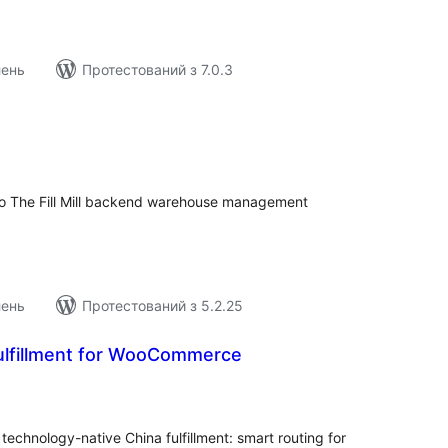
лень
Протестований з 7.0.3
агальний
ейтинг
 to The Fill Mill backend warehouse management
лень
Протестований з 5.2.25
Fulfillment for WooCommerce
агальний
ейтинг
chnology-native China fulfillment: smart routing for