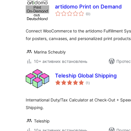
artidomo Print on Demand
загальний
(0
)
рейтинг
Connect WooCommerce to the artidomo Fulfillment Sys
for posters, canvases, and personalized print products
Marina Scheubly
10+ активних встановлень
Протес
Teleship Global Shipping
загальний
(1
)
рейтинг
International Duty/Tax Calculator at Check-Out + Speed
Shipping.
Teleship
10+ активних встановлень
Протес