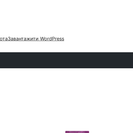
ота
Завантажити WordPress