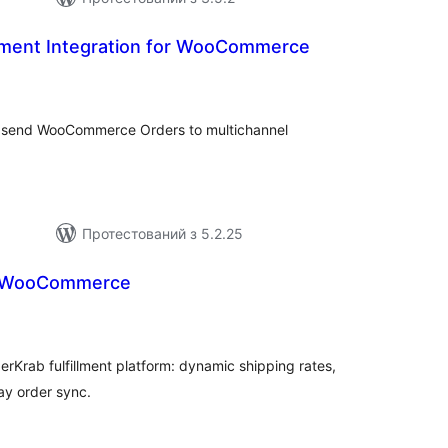
llment Integration for WooCommerce
агальний
ейтинг
ou send WooCommerce Orders to multichannel
Протестований з 5.2.25
r WooCommerce
агальний
ейтинг
rab fulfillment platform: dynamic shipping rates,
ay order sync.