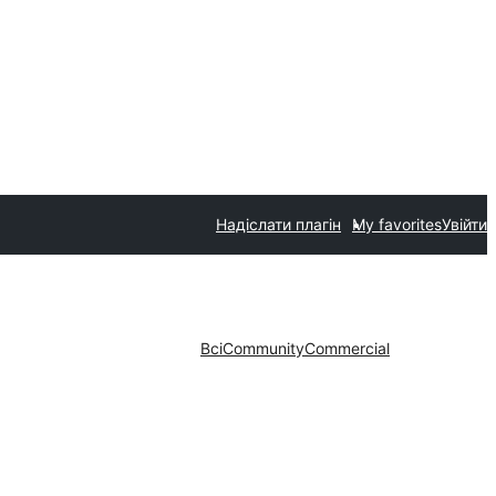
Надіслати плагін
My favorites
Увійти
Всі
Community
Commercial