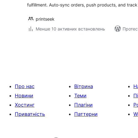
fulfillment. Auto-sync orders, push products, and trac
printseek
Менше 10 активних встановлень
Протес
Пагінація
записів
Про нас
Вітрина
Н
Новини
Теми
П
Хостинг
Плагіни
Р
Приватність
Паттерни
W