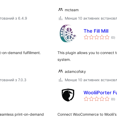
mcteam
тований з 6.4.9
Менше 10 активних встанов
The Fill Mill
з
(0
)
р
-on-demand fulfillment.
This plugin allows you to connect
system.
adamcofsky
тований з 7.0.3
Менше 10 активних встанов
WooliiPorter 
з
(0
)
р
seamless print-on-demand
Connect WooCommerce to Woolii's te