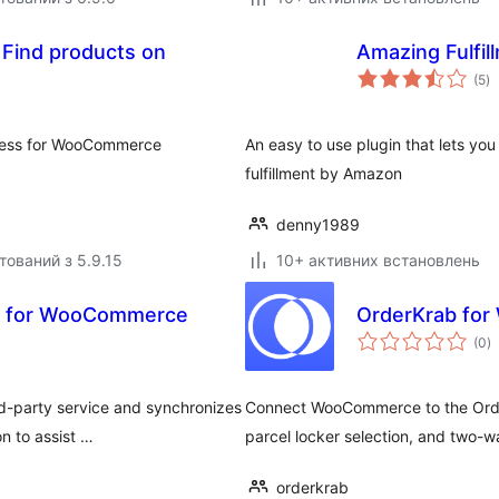
 Find products on
Amazing Fulfi
з
(5
)
р
press for WooCommerce
An easy to use plugin that lets y
fulfillment by Amazon
denny1989
тований з 5.9.15
10+ активних встановлень
ent for WooCommerce
OrderKrab fo
з
(0
)
р
rd-party service and synchronizes
Connect WooCommerce to the OrderK
n to assist …
parcel locker selection, and two-w
orderkrab