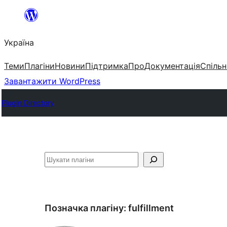
Перейти
до
Україна
вмісту
Теми
Плагіни
Новини
Підтримка
Про
Документація
Спільн
Завантажити WordPress
Plugin Directory
Пошук
Позначка плагіну:
fulfillment