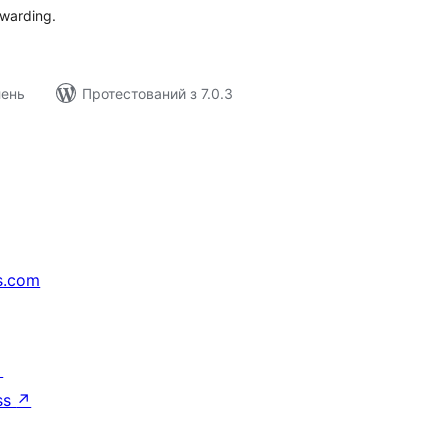
rwarding.
лень
Протестований з 7.0.3
s.com
↗
ss
↗