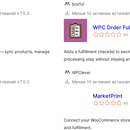
boxful
тований з 7.0.3
Менше 10 активних встанов
WPC Order Ful
з
(0
)
р
r — sync products, manage
Adds a fulfillment checklist to ea
processing step without missing a
WPClever
тований з 7.0.3
Менше 10 активних встанов
MarketPrint
з
(0
)
р
Connect your WooCommerce store w
and fulfillment.