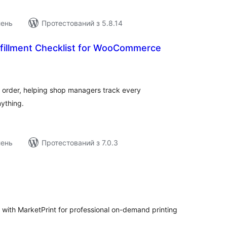
лень
Протестований з 5.8.14
fillment Checklist for WooCommerce
агальний
ейтинг
ch order, helping shop managers track every
nything.
лень
Протестований з 7.0.3
агальний
ейтинг
ith MarketPrint for professional on-demand printing