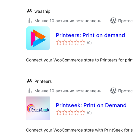
waaship
Менше 10 активних встановлень
Протес
Printeers: Print on demand
загальний
(0
)
рейтинг
Connect your WooCommerce store to Printeers for print
Printeers
Менше 10 активних встановлень
Протес
Printseek: Print on Demand
загальний
(0
)
рейтинг
Connect your WooCommerce store with PrintSeek for 