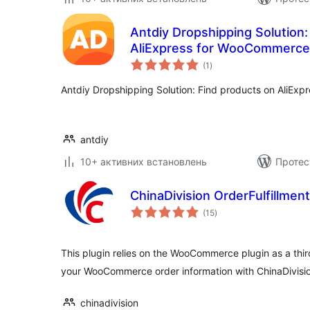
Antdiy Dropshipping Solution:
AliExpress for WooCommerce
загальний
(1
)
рейтинг
Antdiy Dropshipping Solution: Find products on AliEx
antdiy
10+ активних встановлень
Протес
ChinaDivision OrderFulfillm
загальний
(15
)
рейтинг
This plugin relies on the WooCommerce plugin as a thi
your WooCommerce order information with ChinaDivisio
chinadivision