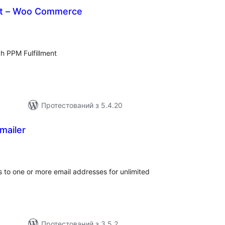
nt – Woo Commerce
агальний
ейтинг
h PPM Fulfillment
Протестований з 5.4.20
mailer
агальний
ейтинг
 to one or more email addresses for unlimited
Протестований з 3.5.2