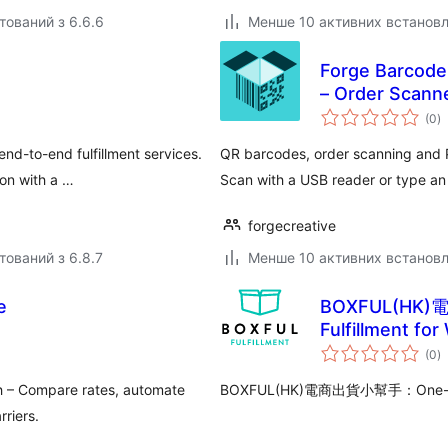
тований з 6.6.6
Менше 10 активних встанов
Forge Barcode
– Order Scann
з
(0
)
р
end-to-end fulfillment services.
QR barcodes, order scanning and P
on with a …
Scan with a USB reader or type an
forgecreative
тований з 6.8.7
Менше 10 активних встанов
e
BOXFUL(HK)
Fulfillment f
з
(0
)
р
 – Compare rates, automate
BOXFUL(HK)電商出貨小幫手：One-stop 
rriers.