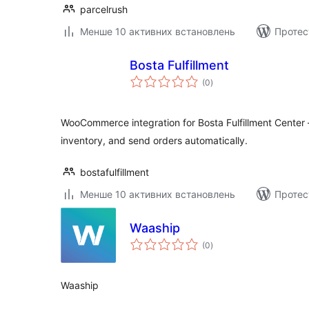
parcelrush
Менше 10 активних встановлень
Протес
Bosta Fulfillment
загальний
(0
)
рейтинг
WooCommerce integration for Bosta Fulfillment Cente
inventory, and send orders automatically.
bostafulfillment
Менше 10 активних встановлень
Протес
Waaship
загальний
(0
)
рейтинг
Waaship