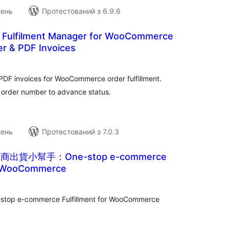
лень
Протестований з 6.9.6
 Fulfilment Manager for WooCommerce
er & PDF Invoices
агальний
ейтинг
DF invoices for WooCommerce order fulfillment.
 order number to advance status.
лень
Протестований з 7.0.3
電商出貨小幫手：One-stop e-commerce
or WooCommerce
агальний
ейтинг
e-commerce Fulfillment for WooCommerce