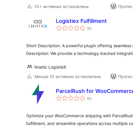
10+ активних встановлень
Протес
Logistiex Fulfillment
загальний
(0
)
рейтинг
Short Description: A powerful plugin offering seamless 
Description: We provide a technology-backed integrati
Noetic LogistieX
Менше 10 активних встановлень
Протес
ParcelRush for WooCommerc
загальний
(0
)
рейтинг
Optimize your WooCommerce shipping with ParcelRush
fulfillment, and streamline operations across multiple ca