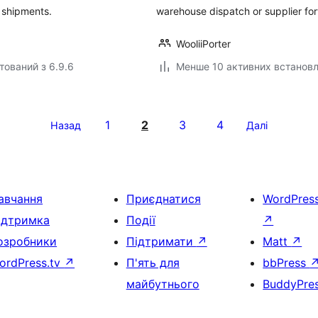
k shipments.
warehouse dispatch or supplier fo
WooliiPorter
тований з 6.9.6
Менше 10 активних встанов
1
2
3
4
Назад
Далі
авчання
Приєднатися
WordPres
ідтримка
Події
↗
озробники
Підтримати
↗
Matt
↗
ordPress.tv
↗
П'ять для
bbPress
майбутнього
BuddyPre