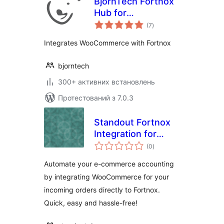
BjornTech Fortnox
Hub for
загальний
WooCommerce
(7
)
рейтинг
Integrates WooCommerce with Fortnox
bjorntech
300+ активних встановлень
Протестований з 7.0.3
Standout Fortnox
Integration for
загальний
WooCommerce
(0
)
рейтинг
Automate your e-commerce accounting
by integrating WooCommerce for your
incoming orders directly to Fortnox.
Quick, easy and hassle-free!