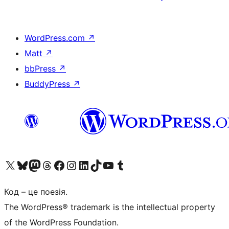
WordPress.com
↗
Matt
↗
bbPress
↗
BuddyPress
↗
Visit our X (formerly Twitter) account
Visit our Bluesky account
Завітайте до нашої стрічки в Mastodon
Visit our Threads account
Завітайте на нашу сторінку в Facebook
Visit our Instagram account
Visit our LinkedIn account
Visit our TikTok account
Visit our YouTube channel
Visit our Tumblr account
Код – це поезія.
The WordPress® trademark is the intellectual property
of the WordPress Foundation.