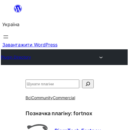
Перейти
до
Україна
вмісту
Завантажити WordPress
Plugin Directory
Пошук
Всі
Community
Commercial
Позначка плагіну:
fortnox