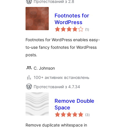
Протестований з 2.8
Footnotes for
WordPress
загальний
(1
)
рейтинг
Footnotes for WordPress enables easy-
to-use fancy footnotes for WordPress
posts.
C. Johnson
100+ активних встановлень
Протестований з 4.7.34
Remove Double
Space
загальний
(3
)
рейтинг
Remove duplicate whitespace in