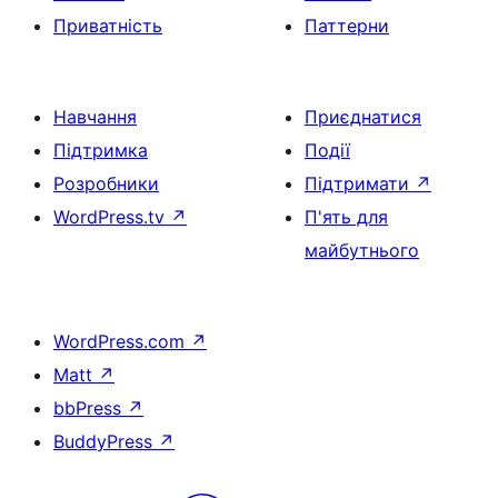
Приватність
Паттерни
Навчання
Приєднатися
Підтримка
Події
Розробники
Підтримати
↗
WordPress.tv
↗
П'ять для
майбутнього
WordPress.com
↗
Matt
↗
bbPress
↗
BuddyPress
↗