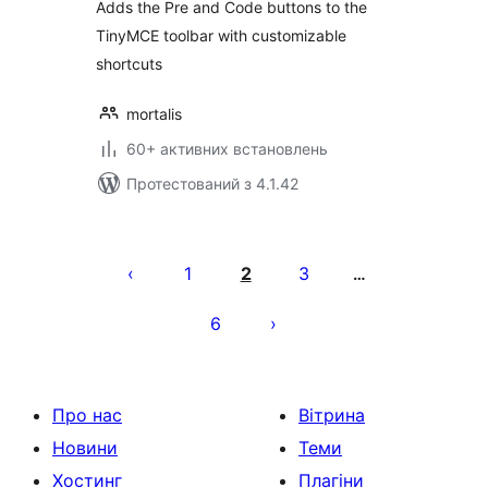
Adds the Pre and Code buttons to the
TinyMCE toolbar with customizable
shortcuts
mortalis
60+ активних встановлень
Протестований з 4.1.42
Пагінація
записів
1
2
3
…
6
Про нас
Вітрина
Новини
Теми
Хостинг
Плагіни