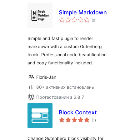
Simple Markdown
загальний
(0
)
рейтинг
Simple and fast plugin to render
markdown with a custom Gutenberg
block. Professional code beautification
and copy functionality included.
Floris-Jan
80+ активних встановлень
Протестований з 6.8.7
Block Context
загальний
(1
)
рейтинг
Change Gutenberg block visibility for