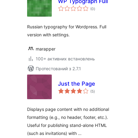
WP Typograph Full
загальний
(0
)
рейтинг
Russian typography for Wordpress. Full
version with settings.
marapper
100+ активних встановлень
Протестований з 2.7.1
Just the Page
загальний
(5
)
рейтинг
Displays page content with no additional
formatting (e.g., no header, footer, etc.).
Useful for publishing stand-alone HTML
(such as invitations) with …