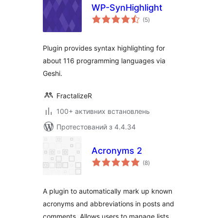
WP-SynHighlight
загальний
(5
)
рейтинг
Plugin provides syntax highlighting for
about 116 programming languages via
Geshi.
FractalizeR
100+ активних встановлень
Протестований з 4.4.34
Acronyms 2
загальний
(8
)
рейтинг
A plugin to automatically mark up known
acronyms and abbreviations in posts and
comments. Allows users to manage lists