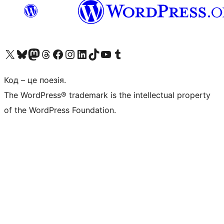
Visit our X (formerly Twitter) account
Visit our Bluesky account
Завітайте до нашої стрічки в Mastodon
Visit our Threads account
Завітайте на нашу сторінку в Facebook
Visit our Instagram account
Visit our LinkedIn account
Visit our TikTok account
Visit our YouTube channel
Visit our Tumblr account
Код – це поезія.
The WordPress® trademark is the intellectual property
of the WordPress Foundation.