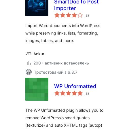
SmartDoc to Post
Importer
загальний
(3
)
рейтинг
Import Word documents into WordPress
while preserving links, lists, formatting,
images, tables, and more.
Ankur
200+ активних встановлень
Протестований з 6.8.7
WP Unformatted
загальний
(3
)
рейтинг
The WP Unformatted plugin allows you to
remove WordPress's smart quotes
(texturize) and auto XHTML tags (autop)