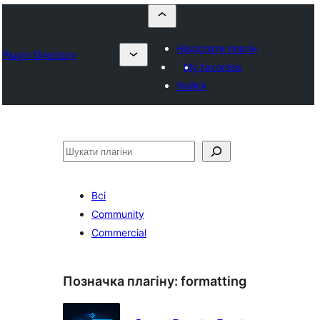
Надіслати плагін
Plugin Directory
My favorites
Увійти
Пошук
Всі
Community
Commercial
Позначка плагіну:
formatting