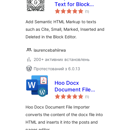
Text for Block
загальний
Editor
(1
)
рейтинг
Add Semantic HTML Markup to texts
such as Cite, Small, Marked, Inserted and
Deleted in the Block Editor.
laurencebahiirwa
200+ активних встановлень
Протестований з 6.0.13
Hoo Docx
Document File
загальний
Importer
(1
)
рейтинг
Hoo Docx Document File Importer
converts the content of the docx file into
HTML and inserts it into the posts and
pages editor.