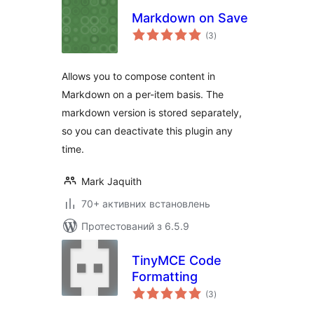
Markdown on Save
загальний
(3
)
рейтинг
Allows you to compose content in
Markdown on a per-item basis. The
markdown version is stored separately,
so you can deactivate this plugin any
time.
Mark Jaquith
70+ активних встановлень
Протестований з 6.5.9
TinyMCE Code
Formatting
загальний
(3
)
рейтинг