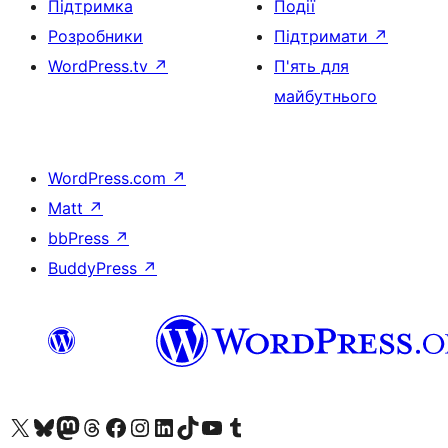
Підтримка
Події
Розробники
Підтримати
↗
WordPress.tv
↗
П'ять для
майбутнього
WordPress.com
↗
Matt
↗
bbPress
↗
BuddyPress
↗
Visit our X (formerly Twitter) account
Visit our Bluesky account
Завітайте до нашої стрічки в Mastodon
Visit our Threads account
Завітайте на нашу сторінку в Facebook
Visit our Instagram account
Visit our LinkedIn account
Visit our TikTok account
Visit our YouTube channel
Visit our Tumblr account