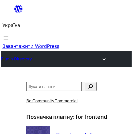
Перейти
до
Україна
вмісту
Завантажити WordPress
Plugin Directory
Пошук
Всі
Community
Commercial
Позначка плагіну:
for frontend