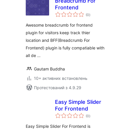
Breadcrumb For
Frontend
загальний
(0
)
рейтинг
Awesome breadcrumb for frontend
plugin for visitors keep track thier
location and BFF(Breadcrumb For
Frontend) plugin is fully compatiable with
all de …
Gautam Buddha
10+ активних встановлень
Протестований з 4.9.29
Easy Simple Slider
For Frontend
загальний
(0
)
рейтинг
Easy Simple Slider For Frontend is