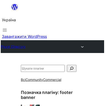
Перейти
до
Україна
вмісту
Завантажити WordPress
Plugin Directory
Пошук
Всі
Community
Commercial
Позначка плагіну:
footer
banner