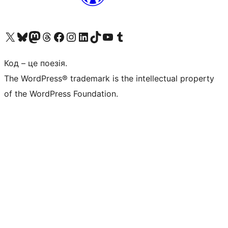
Visit our X (formerly Twitter) account
Visit our Bluesky account
Завітайте до нашої стрічки в Mastodon
Visit our Threads account
Завітайте на нашу сторінку в Facebook
Visit our Instagram account
Visit our LinkedIn account
Visit our TikTok account
Visit our YouTube channel
Visit our Tumblr account
Код – це поезія.
The WordPress® trademark is the intellectual property
of the WordPress Foundation.