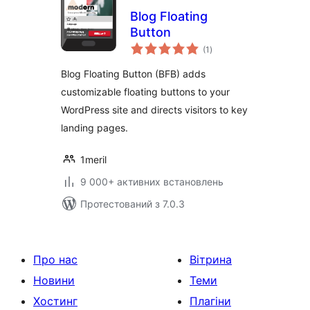
Blog Floating
Button
загальний
(1
)
рейтинг
Blog Floating Button (BFB) adds
customizable floating buttons to your
WordPress site and directs visitors to key
landing pages.
1meril
9 000+ активних встановлень
Протестований з 7.0.3
Про нас
Вітрина
Новини
Теми
Хостинг
Плагіни