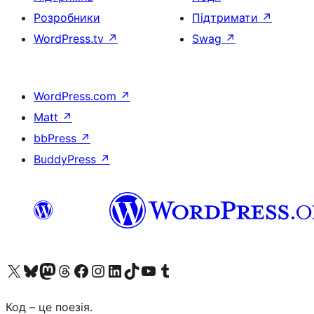
Розробники
Підтримати
↗
WordPress.tv
↗
Swag
↗
WordPress.com
↗
Matt
↗
bbPress
↗
BuddyPress
↗
Visit our X (formerly Twitter) account
Visit our Bluesky account
Завітайте до нашої стрічки в Mastodon
Visit our Threads account
Завітайте на нашу сторінку в Facebook
Visit our Instagram account
Visit our LinkedIn account
Visit our TikTok account
Visit our YouTube channel
Visit our Tumblr account
Код – це поезія.