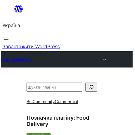
Перейти
до
Україна
вмісту
Завантажити WordPress
Plugin Directory
Пошук
Всі
Community
Commercial
Позначка плагіну:
Food
Delivery