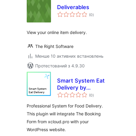
Deliverables
загальний
(0
)
рейтинг
View your online item delivery.
The Right Software
Менше 10 активних встановлень
Протестований з 4.9.30
Smart System Eat
Delivery by
загальний
xCloud.pro
(0
)
рейтинг
Professional System for Food Delivery.
This plugin will integrate The Booking
Form from xcloud.pro with your
WordPress website.