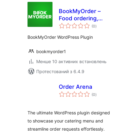
BookMyOrder –
Food ordering,
загальний
delivery, takeaway
(0
)
рейтинг
and reservation for
BookMyOrder WordPress Plugin
restaurants
bookmyorder1
Менше 10 активних встановлень
Протестований з 6.4.9
Order Arena
загальний
(0
)
рейтинг
The ultimate WordPress plugin designed
to showcase your catering menu and
streamline order requests effortlessly.