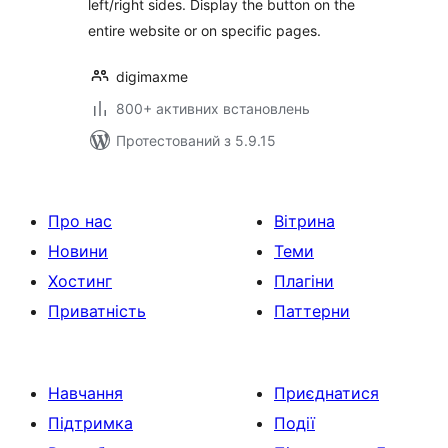
left/right sides. Display the button on the
entire website or on specific pages.
digimaxme
800+ активних встановлень
Протестований з 5.9.15
Про нас
Вітрина
Новини
Теми
Хостинг
Плагіни
Приватність
Паттерни
Навчання
Приєднатися
Підтримка
Події