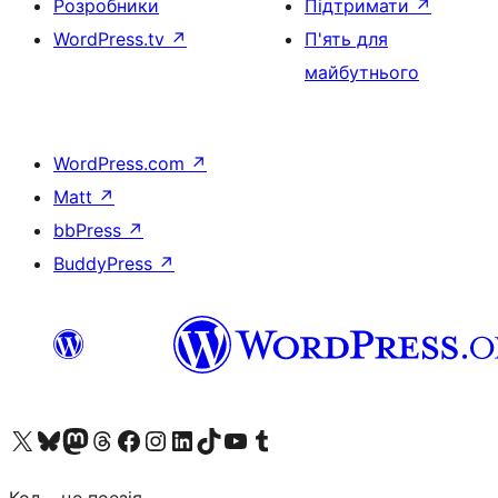
Розробники
Підтримати
↗
WordPress.tv
↗
П'ять для
майбутнього
WordPress.com
↗
Matt
↗
bbPress
↗
BuddyPress
↗
Visit our X (formerly Twitter) account
Visit our Bluesky account
Завітайте до нашої стрічки в Mastodon
Visit our Threads account
Завітайте на нашу сторінку в Facebook
Visit our Instagram account
Visit our LinkedIn account
Visit our TikTok account
Visit our YouTube channel
Visit our Tumblr account