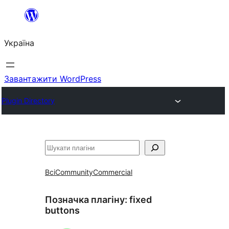
Перейти
до
Україна
вмісту
Завантажити WordPress
Plugin Directory
Пошук
Всі
Community
Commercial
Позначка плагіну:
fixed
buttons