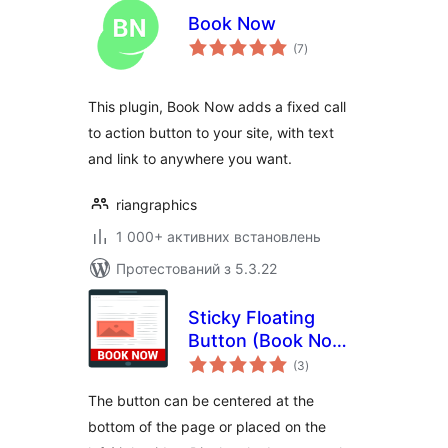
Book Now
загальний
(7
)
рейтинг
This plugin, Book Now adds a fixed call
to action button to your site, with text
and link to anywhere you want.
riangraphics
1 000+ активних встановлень
Протестований з 5.3.22
Sticky Floating
Button (Book Now,
загальний
Contact, Call To
(3
)
рейтинг
Action…)
The button can be centered at the
bottom of the page or placed on the