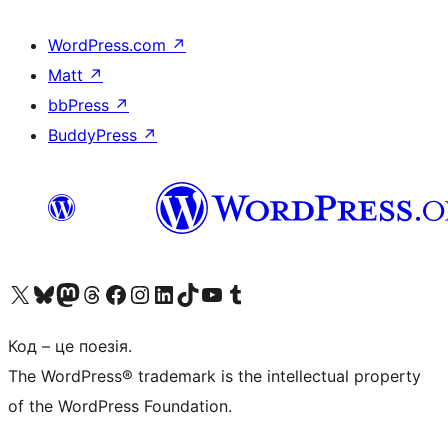
WordPress.com
↗
Matt
↗
bbPress
↗
BuddyPress
↗
Visit our X (formerly Twitter) account
Visit our Bluesky account
Завітайте до нашої стрічки в Mastodon
Visit our Threads account
Завітайте на нашу сторінку в Facebook
Visit our Instagram account
Visit our LinkedIn account
Visit our TikTok account
Visit our YouTube channel
Visit our Tumblr account
Код – це поезія.
The WordPress® trademark is the intellectual property
of the WordPress Foundation.