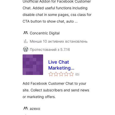
Unofficial Addon for Facebook Customer
Chat. Added useful functions including
disable chat in some pages, css class for
CTA button to show chat, auto …
Concentric Digital
Менше 10 активних встановлень
Протестований з 5.7.16
Live Chat
Marketing
загальний
Automation
(0
)
рейтинг
Add Facebook Customer Chat to your
site. Collect subscribers and send news
or marketing offers.
azexo