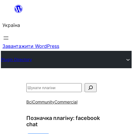
Перейти
до
Україна
вмісту
Завантажити WordPress
Plugin Directory
Пошук
Всі
Community
Commercial
Позначка плагіну:
facebook
chat