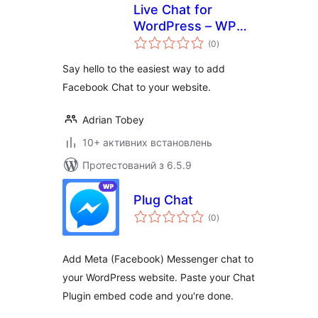
Live Chat for
WordPress – WP
загальний
Simple Chat — by
(0
)
рейтинг
Groundhogg
Say hello to the easiest way to add
Facebook Chat to your website.
Adrian Tobey
10+ активних встановлень
Протестований з 6.5.9
Plug Chat
загальний
(0
)
рейтинг
Add Meta (Facebook) Messenger chat to
your WordPress website. Paste your Chat
Plugin embed code and you're done.