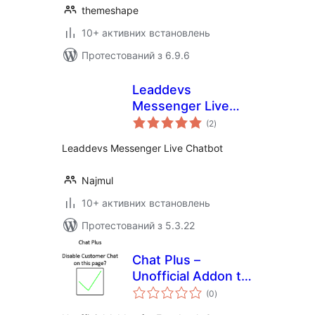
themeshape
10+ активних встановлень
Протестований з 6.9.6
Leaddevs
Messenger Live
загальний
Chatbot
(2
)
рейтинг
Leaddevs Messenger Live Chatbot
Najmul
10+ активних встановлень
Протестований з 5.3.22
Chat Plus –
Unofficial Addon to
загальний
disable chat on
(0
)
рейтинг
page and more