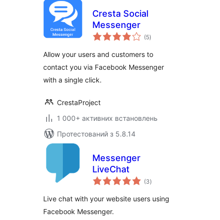
Cresta Social
Messenger
загальний
(5
)
рейтинг
Allow your users and customers to
contact you via Facebook Messenger
with a single click.
CrestaProject
1 000+ активних встановлень
Протестований з 5.8.14
Messenger
LiveChat
загальний
(3
)
рейтинг
Live chat with your website users using
Facebook Messenger.