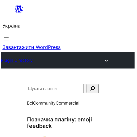
Перейти
до
Україна
вмісту
Завантажити WordPress
Plugin Directory
Пошук
Всі
Community
Commercial
Позначка плагіну:
emoji
feedback