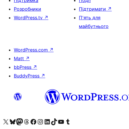
Підтримка
Події
Розробники
Підтримати
↗
WordPress.tv
↗
П'ять для
майбутнього
WordPress.com
↗
Matt
↗
bbPress
↗
BuddyPress
↗
Visit our X (formerly Twitter) account
Visit our Bluesky account
Завітайте до нашої стрічки в Mastodon
Visit our Threads account
Завітайте на нашу сторінку в Facebook
Visit our Instagram account
Visit our LinkedIn account
Visit our TikTok account
Visit our YouTube channel
Visit our Tumblr account