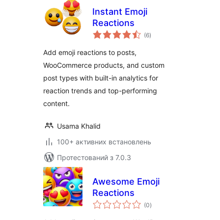
Instant Emoji
Reactions
загальний
(6
)
рейтинг
Add emoji reactions to posts,
WooCommerce products, and custom
post types with built-in analytics for
reaction trends and top-performing
content.
Usama Khalid
100+ активних встановлень
Протестований з 7.0.3
Awesome Emoji
Reactions
загальний
(0
)
рейтинг