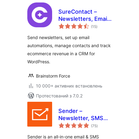
SureContact –
Newsletters, Email
загальний
Marketing,
(15
)
рейтинг
Automation,
Send newsletters, set up email
Revenue Tracking
automations, manage contacts and track
& CRM
ecommerce revenue in a CRM for
WordPress.
Brainstorm Force
10 000+ активних встановлень
Протестований з 7.0.2
Sender –
Newsletter, SMS
загальний
and Email
(75
)
рейтинг
Marketing
Sender is an all-in-one email & SMS