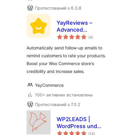
Протестований з 6.3.8
YayReviews –
Advanced
загальний
Customer Reviews
(4
)
рейтинг
for WooCommerce
Automatically send follow-up emails to
remind customers to rate your products.
Boost your Woo Commerce store's
credibility and increase sales.
YayCommerce
100+ активних встановлень
Протестований з 7.0.2
WP2LEADS |
WordPress und
загальний
KlickTipp einfach
(13
)