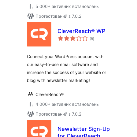
5 000+ активних встановлень
Протестований з 7.0.2
CleverReach® WP
загальний
(8
)
рейтинг
Connect your WordPress account with
our easy-to-use email software and
increase the success of your website or
blog with newsletter marketing!
CleverReach®
4 000+ активних встановлень
Протестований з 7.0.2
Newsletter Sign-Up
for CleverReach