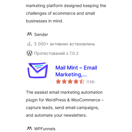
Automation for
marketing platform designed keeping the
WooCommerce
challenges of ecommerce and small
businesses in mind.
Sender
5 000+ активних встановлень
Протестований з 7.0.2
Mail Mint – Email
Marketing,
загальний
Newsletter, Email
(126
)
рейтинг
Automation &
The easiest email marketing automation
WooCommerce
plugin for WordPress & WooCommerce –
Emails
capture leads, send email campaigns,
and automate your newsletters.
WPFunnels