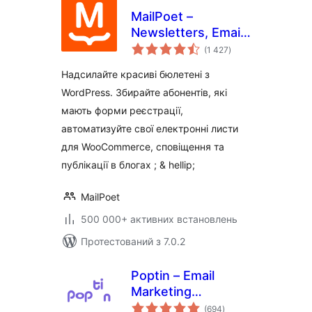
MailPoet –
Newsletters, Email
загальний
Marketing, and
(1 427
)
рейтинг
Automation
Надсилайте красиві бюлетені з
WordPress. Збирайте абонентів, які
мають форми реєстрації,
автоматизуйте свої електронні листи
для WooCommerce, сповіщення та
публікації в блогах ; & hellip;
MailPoet
500 000+ активних встановлень
Протестований з 7.0.2
Poptin – Email
Marketing
загальний
Automation,
(694
)