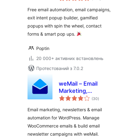
рейтинг
Newsletter & Exit
Free email automation, email campaigns,
Pop Ups, Email
exit intent popup builder, gamified
Popups
popups with spin the wheel, contact
forms & smart pop ups.
Poptin
20 000+ активних встановлень
Протестований з 7.0.2
weMail – Email
Marketing,
загальний
Newsletters Builder
(30
)
рейтинг
& Email
Email marketing, newsletters & email
Automations for
automation for WordPress. Manage
WooCommerce
WooCommerce emails & build email
newsletter campaigns with weMail.