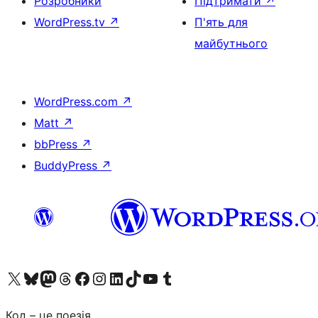
Розробники
Підтримати
↗
WordPress.tv
↗
П'ять для
майбутнього
WordPress.com
↗
Matt
↗
bbPress
↗
BuddyPress
↗
Visit our X (formerly Twitter) account
Visit our Bluesky account
Завітайте до нашої стрічки в Mastodon
Visit our Threads account
Завітайте на нашу сторінку в Facebook
Visit our Instagram account
Visit our LinkedIn account
Visit our TikTok account
Visit our YouTube channel
Visit our Tumblr account
Код – це поезія.