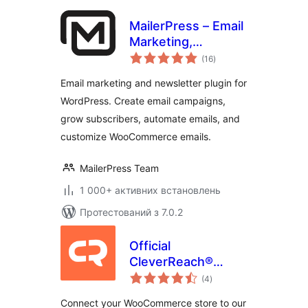
MailerPress – Email
Marketing,
загальний
Newsletter, Email
(16
)
рейтинг
Automation &
Email marketing and newsletter plugin for
WooCommerce
WordPress. Create email campaigns,
Emails
grow subscribers, automate emails, and
customize WooCommerce emails.
MailerPress Team
1 000+ активних встановлень
Протестований з 7.0.2
Official
CleverReach®
загальний
Plugin for
(4
)
рейтинг
WooCommerce
Connect your WooCommerce store to our