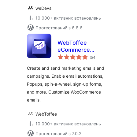
weDevs
10 000+ активних встановлень
Протестований з 6.8.6
WebToffee
eCommerce
загальний
Marketing
(54
)
рейтинг
Automation – Email
Create and send marketing emails and
marketing, Popups,
campaigns. Enable email automations,
Email customizer
Popups, spin-a-wheel, sign-up forms,
and more. Customize WooCommerce
emails.
WebToffee
10 000+ активних встановлень
Протестований з 7.0.2