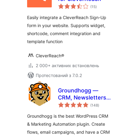
загальний
(15
)
рейтинг
Easily integrate a CleverReach Sign-Up
form in your website. Supports widget,
shortcode, comment integration and
template function
CleverReach®
2 000+ активних встановлень
Протестований з 7.0.2
Groundhogg —
CRM, Newsletters,
загальний
and Marketing
(148
)
рейтинг
Automation
Groundhogg is the best WordPress CRM
& Marketing Automation plugin. Create
flows, email campaigns, and have a CRM