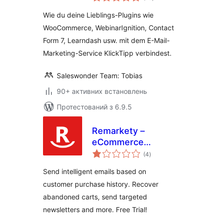
рейтинг
verbinden –
Wie du deine Lieblings-Plugins wie
WooCommerce und
WooCommerce, WebinarIgnition, Contact
KlickTipp einfach
Form 7, Learndash usw. mit dem E-Mail-
verbinden
Marketing-Service KlickTipp verbindest.
Saleswonder Team: Tobias
90+ активних встановлень
Протестований з 6.9.5
Remarkety –
eCommerce
загальний
Marketing
(4
)
рейтинг
Automation
Send intelligent emails based on
Platform for
customer purchase history. Recover
WooCommerce
abandoned carts, send targeted
newsletters and more. Free Trial!