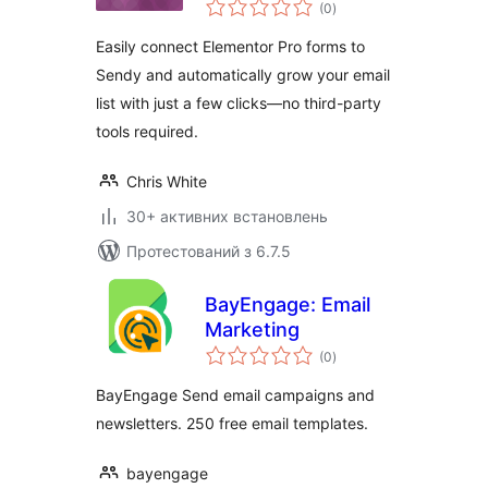
загальний
(0
)
рейтинг
Easily connect Elementor Pro forms to
Sendy and automatically grow your email
list with just a few clicks—no third-party
tools required.
Chris White
30+ активних встановлень
Протестований з 6.7.5
BayEngage: Email
Marketing
загальний
(0
)
рейтинг
BayEngage Send email campaigns and
newsletters. 250 free email templates.
bayengage