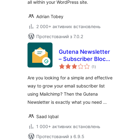
all within your WordPress site.
Adrian Tobey
2 000+ активних встановлень
Протестований з 7.0.2
Gutena Newsletter
– Subscriber Block
загальний
& Connect
(1
)
рейтинг
Mailchimp
Are you looking for a simple and effective
way to grow your email subscriber list
using Mailchimp? Then the Gutena
Newsletter is exactly what you need …
Saad Iqbal
1 000+ активних встановлень
Протестований з 6.9.5