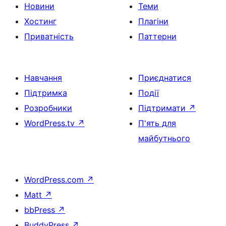
Новини
Теми
Хостинг
Плагіни
Приватність
Паттерни
Навчання
Приєднатися
Підтримка
Події
Розробники
Підтримати
↗
WordPress.tv
↗
П'ять для
майбутнього
WordPress.com
↗
Matt
↗
bbPress
↗
BuddyPress
↗