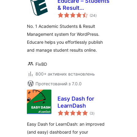
Educare – Students
& Result
загальний
Management
(24
)
рейтинг
System
No. 1 Academic Students & Result
Management system for WordPress.
Educare helps you effortlessly publish
and manage student results online.
FixBD
800+ активних встановлень
Протестований з 7.0.0
Easy Dash for
LearnDash
загальний
(3
)
рейтинг
Easy Dash for LearnDash: an improved
(and easy) dashboard for your