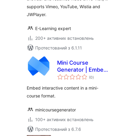
supports Vimeo, YouTube, Wistia and
JWPlayer.
E-Learning expert
200+ активних встановлень
Протестований з 6.1.11
Mini Course
Generator | Embed
загальний
mini-courses and
(0
)
рейтинг
interactive content
Embed interactive content in a mini-
course format.
minicoursegenerator
100+ активних встановлень
Протестований з 6.7.6