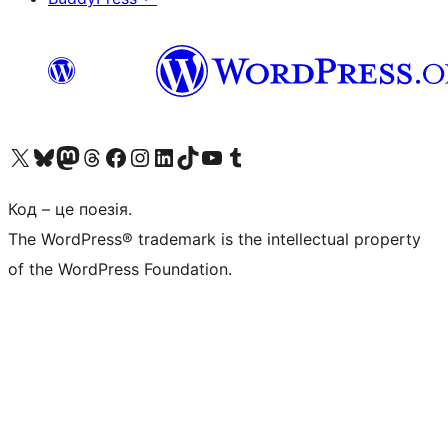
Visit our X (formerly Twitter) account
Visit our Bluesky account
Завітайте до нашої стрічки в Mastodon
Visit our Threads account
Завітайте на нашу сторінку в Facebook
Visit our Instagram account
Visit our LinkedIn account
Visit our TikTok account
Visit our YouTube channel
Visit our Tumblr account
Код – це поезія.
The WordPress® trademark is the intellectual property
of the WordPress Foundation.