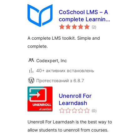
CoSchool LMS – A
complete Learning
загальний
Management
(2
)
рейтинг
System to Create
A complete LMS toolkit. Simple and
and Sell Your
complete.
Courses Online
Codexpert, Inc
40+ активних встановлень
Протестований з 6.8.7
Unenroll For
Learndash
загальний
(0
)
рейтинг
Unenroll For Learndash is the best way to
allow students to unenroll from courses.