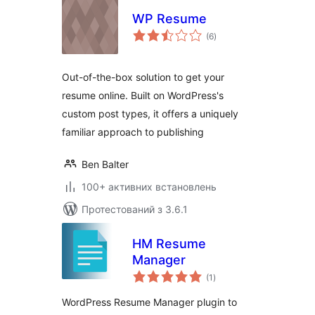
WP Resume
загальний
(6
)
рейтинг
Out-of-the-box solution to get your
resume online. Built on WordPress's
custom post types, it offers a uniquely
familiar approach to publishing
Ben Balter
100+ активних встановлень
Протестований з 3.6.1
HM Resume
Manager
загальний
(1
)
рейтинг
WordPress Resume Manager plugin to