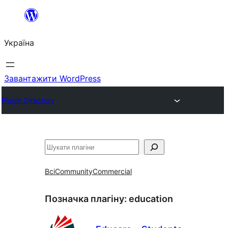
Перейти
до
Україна
вмісту
Завантажити WordPress
Plugin Directory
Пошук
Всі
Community
Commercial
Позначка плагіну:
education