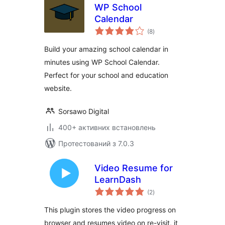
WP School
Calendar
загальний
(8
)
рейтинг
Build your amazing school calendar in
minutes using WP School Calendar.
Perfect for your school and education
website.
Sorsawo Digital
400+ активних встановлень
Протестований з 7.0.3
Video Resume for
LearnDash
загальний
(2
)
рейтинг
This plugin stores the video progress on
browser and resumes video on re-visit, it