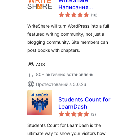
WriteShare
Написання
загальний
Community
(18
)
рейтинг
Platform
WriteShare will turn WordPress into a full
featured writing community, not just a
blogging community. Site members can
post books with chapters.
AOS
80+ активних встановлень
Протестований з 5.0.26
Students Count for
LearnDash
загальний
(3
)
рейтинг
Students Count for LearnDash is the
ultimate way to show your visitors how