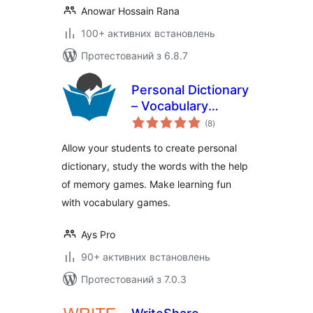
Anowar Hossain Rana
100+ активних встановлень
Протестований з 6.8.7
Personal Dictionary
– Vocabulary
загальний
Games, Memory
(8
)
рейтинг
Games
Allow your students to create personal
dictionary, study the words with the help
of memory games. Make learning fun
with vocabulary games.
Ays Pro
90+ активних встановлень
Протестований з 7.0.3