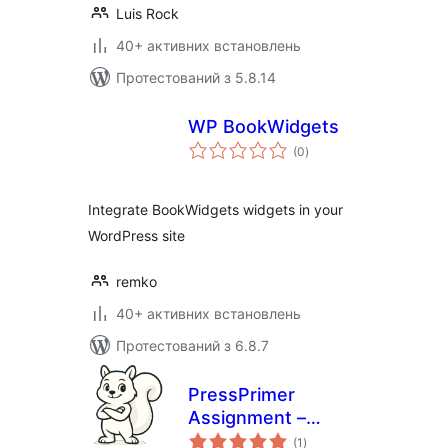
Luis Rock
40+ активних встановлень
Протестований з 5.8.14
WP BookWidgets
загальний
(0
)
рейтинг
Integrate BookWidgets widgets in your
WordPress site
remko
40+ активних встановлень
Протестований з 6.8.7
PressPrimer
Assignment –
загальний
Homework
(1
)
рейтинг