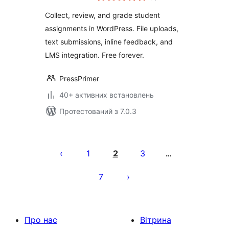
Submission,
Collect, review, and grade student
Document Viewer
assignments in WordPress. File uploads,
& LMS Grading
text submissions, inline feedback, and
Workflows
LMS integration. Free forever.
PressPrimer
40+ активних встановлень
Протестований з 7.0.3
Пагінація
записів
1
2
3
…
7
Про нас
Вітрина