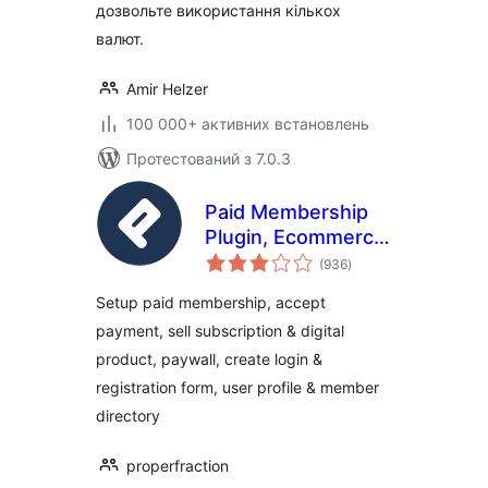
дозвольте використання кількох
валют.
Amir Helzer
100 000+ активних встановлень
Протестований з 7.0.3
Paid Membership
Plugin, Ecommerce,
загальний
User Registration
(936
)
рейтинг
Form, Login Form,
Setup paid membership, accept
User Profile &
payment, sell subscription & digital
Restrict Content –
product, paywall, create login &
ProfilePress
registration form, user profile & member
directory
properfraction