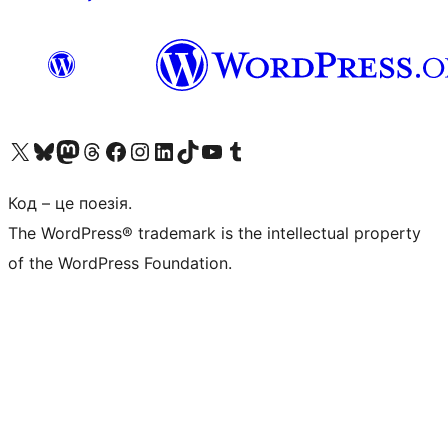
Visit our X (formerly Twitter) account
Visit our Bluesky account
Завітайте до нашої стрічки в Mastodon
Visit our Threads account
Завітайте на нашу сторінку в Facebook
Visit our Instagram account
Visit our LinkedIn account
Visit our TikTok account
Visit our YouTube channel
Visit our Tumblr account
Код – це поезія.
The WordPress® trademark is the intellectual property
of the WordPress Foundation.