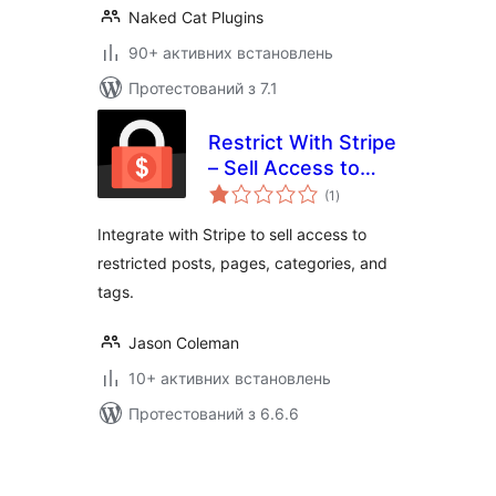
Naked Cat Plugins
90+ активних встановлень
Протестований з 7.1
Restrict With Stripe
– Sell Access to
загальний
Posts and Pages
(1
)
рейтинг
with Stripe
Integrate with Stripe to sell access to
restricted posts, pages, categories, and
tags.
Jason Coleman
10+ активних встановлень
Протестований з 6.6.6