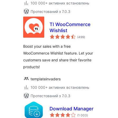
100 000+ активних встановлень
Протестований з 7.0.3
TI WooCommerce
Wishlist
загальний
(499
)
рейтинг
Boost your sales with a free
WooCommerce Wishlist feature. Let your
customers save and share their favorite
products!
templateinvaders
100 000+ активних встановлень
Протестований з 7.0.3
Download Manager
загальний
(1 003
)
рейтинг