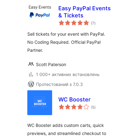
Easy PayPal Events
& Tickets
загальний
(7
)
рейтинг
Sell tickets for your event with PayPal.
No Coding Required. Official PayPal
Partner.
Scott Paterson
1 000+ активних встановлень
Протестований з 7.0.3
WC Booster
загальний
(5
)
рейтинг
WC Booster adds custom carts, quick
previews, and streamlined checkout to