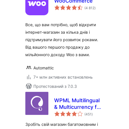
WooCommerce
загальний
(4 812
)
рейтинг
Все, що вам потрібно, щоб відкрити
інтернет-магазин за кілька днів і
підтримувати його розвиток роками.
Від вашого першого продажу до
мільйонного доходу Woo з вами.
Automattic
7+ млн активних встановлень
Протестований з 7.0.3
WPML Multilingual
& Multicurrency for
загальний
WooCommerce
(451
)
рейтинг
Зробіть свій магазин багатомовним і