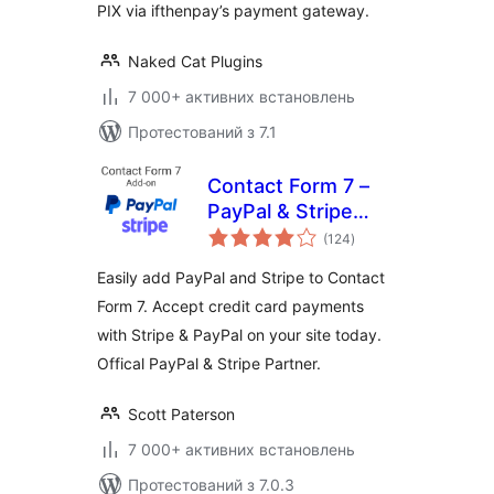
PIX via ifthenpay’s payment gateway.
Naked Cat Plugins
7 000+ активних встановлень
Протестований з 7.1
Contact Form 7 –
PayPal & Stripe
загальний
Add-on
(124
)
рейтинг
Easily add PayPal and Stripe to Contact
Form 7. Accept credit card payments
with Stripe & PayPal on your site today.
Offical PayPal & Stripe Partner.
Scott Paterson
7 000+ активних встановлень
Протестований з 7.0.3