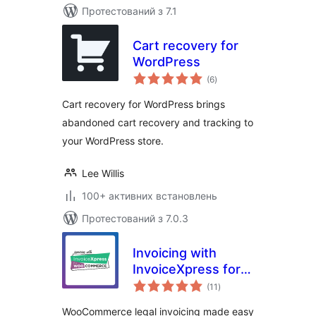
Протестований з 7.1
Cart recovery for
WordPress
загальний
(6
)
рейтинг
Cart recovery for WordPress brings
abandoned cart recovery and tracking to
your WordPress store.
Lee Willis
100+ активних встановлень
Протестований з 7.0.3
Invoicing with
InvoiceXpress for
загальний
WooCommerce –
(11
)
рейтинг
Free
WooCommerce legal invoicing made easy