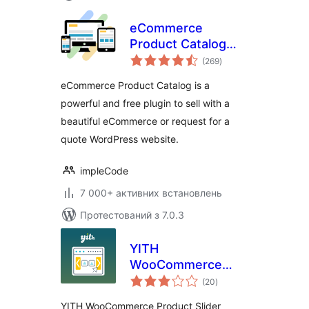
eCommerce
Product Catalog
загальний
Plugin for
(269
)
рейтинг
WordPress
eCommerce Product Catalog is a
powerful and free plugin to sell with a
beautiful eCommerce or request for a
quote WordPress website.
impleCode
7 000+ активних встановлень
Протестований з 7.0.3
YITH
WooCommerce
загальний
Product Slider
(20
)
рейтинг
Carousel
YITH WooCommerce Product Slider