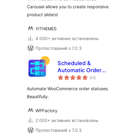
Carousel allows you to create responsive
product sliders!
YITHEMES
4 000+ активних встановлень
Протестований з 7.0.3
Scheduled &
Automatic Order
загальний
Status Controller
(11
)
рейтинг
for WooCommerce
Automate WooCommerce order statuses.
Beautifully.
WPFactory
2 000+ активних встановлень
Протестований з 7.0.3