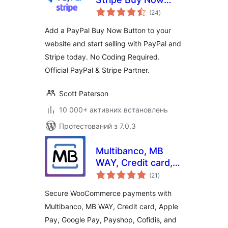
загальний
Button
(24
)
рейтинг
Add a PayPal Buy Now Button to your
website and start selling with PayPal and
Stripe today. No Coding Required.
Official PayPal & Stripe Partner.
Scott Paterson
10 000+ активних встановлень
Протестований з 7.0.3
Multibanco, MB
WAY, Credit card,
загальний
Apple Pay, Google
(21
)
рейтинг
Pay, Payshop,
Secure WooCommerce payments with
Cofidis Pay, and PIX
Multibanco, MB WAY, Credit card, Apple
(ifthenpay) for
Pay, Google Pay, Payshop, Cofidis, and
WooCommerce