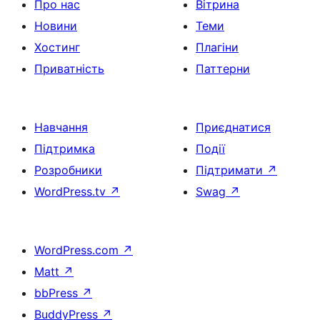
Про нас
Вітрина
Новини
Теми
Хостинг
Плагіни
Приватність
Паттерни
Навчання
Приєднатися
Підтримка
Події
Розробники
Підтримати
↗
WordPress.tv
↗
Swag
↗
WordPress.com
↗
Matt
↗
bbPress
↗
BuddyPress
↗