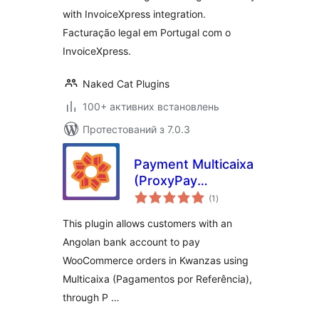
with InvoiceXpress integration.
Facturação legal em Portugal com o
InvoiceXpress.
Naked Cat Plugins
100+ активних встановлень
Протестований з 7.0.3
Payment Multicaixa
(ProxyPay
загальний
gateway) for
(1
)
рейтинг
WooCommerce
This plugin allows customers with an
Angolan bank account to pay
WooCommerce orders in Kwanzas using
Multicaixa (Pagamentos por Referência),
through P …