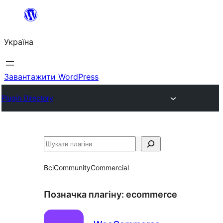
Перейти
до
Україна
вмісту
Завантажити WordPress
Plugin Directory
Пошук
Всі
Community
Commercial
Позначка плагіну:
ecommerce