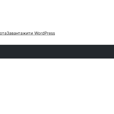
ота
Завантажити WordPress