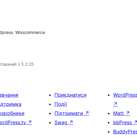
 wordpress. Woocommerce
тований з 5.2.25
авчання
Приєднатися
WordPres
ідтримка
Події
↗
озробники
Підтримати
↗
Matt
↗
ordPress.tv
↗
Swag
↗
bbPress
BuddyPre