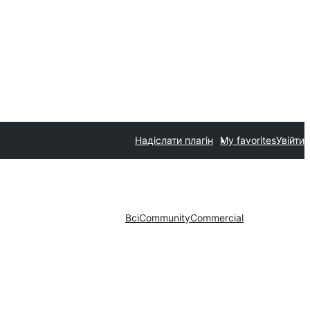
Надіслати плагін
My favorites
Увійти
Всі
Community
Commercial