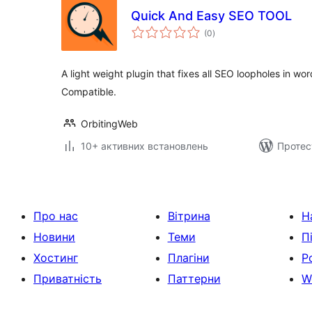
Quick And Easy SEO TOOL
загальний
(0
)
рейтинг
A light weight plugin that fixes all SEO loopholes in
Compatible.
OrbitingWeb
10+ активних встановлень
Протес
Про нас
Вітрина
Н
Новини
Теми
П
Хостинг
Плагіни
Р
Приватність
Паттерни
W