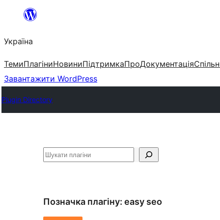
Перейти
до
Україна
вмісту
Теми
Плагіни
Новини
Підтримка
Про
Документація
Спільн
Завантажити WordPress
Plugin Directory
Пошук
Позначка плагіну:
easy seo