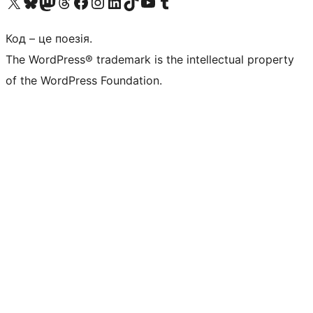
Visit our X (formerly Twitter) account
Visit our Bluesky account
Завітайте до нашої стрічки в Mastodon
Visit our Threads account
Завітайте на нашу сторінку в Facebook
Visit our Instagram account
Visit our LinkedIn account
Visit our TikTok account
Visit our YouTube channel
Visit our Tumblr account
Код – це поезія.
The WordPress® trademark is the intellectual property
of the WordPress Foundation.