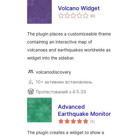
Volcano Widget
загальний
(0
)
рейтинг
The plugin places a customizeable iframe
containing an interactive map of
volcanoes and earthquakes worldwide as
widget into the sidebar.
volcanodiscovery
10+ активних встановлень
Протестований з 4.5.33
Advanced
Earthquake Monitor
загальний
(1
)
рейтинг
The plugin creates a widget to show a