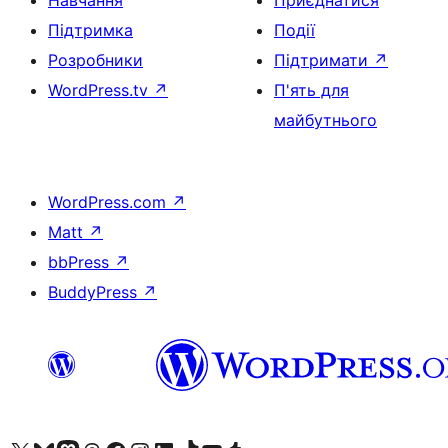
Навчання
Приєднатися
Підтримка
Події
Розробники
Підтримати
↗
WordPress.tv
↗
П'ять для
майбутнього
WordPress.com
↗
Matt
↗
bbPress
↗
BuddyPress
↗