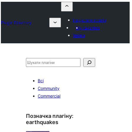
Надіслати плагін
Plugin Directory
My favorites
Увійти
Пошук
Всі
Community
Commercial
Позначка плагіну:
earthquakes