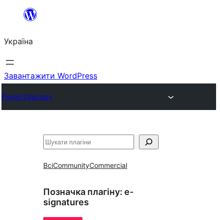
Перейти
до
Україна
вмісту
Завантажити WordPress
Plugin Directory
Пошук
Всі
Community
Commercial
Позначка плагіну:
e-
signatures