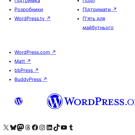
Підтримка
Події
Розробники
Підтримати
↗
WordPress.tv
↗
П'ять для
майбутнього
WordPress.com
↗
Matt
↗
bbPress
↗
BuddyPress
↗
Visit our X (formerly Twitter) account
Visit our Bluesky account
Завітайте до нашої стрічки в Mastodon
Visit our Threads account
Завітайте на нашу сторінку в Facebook
Visit our Instagram account
Visit our LinkedIn account
Visit our TikTok account
Visit our YouTube channel
Visit our Tumblr account