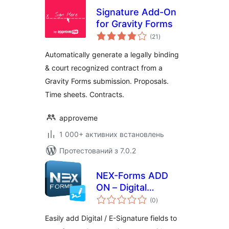
Signature Add-On
for Gravity Forms
загальний
(21
)
рейтинг
Automatically generate a legally binding
& court recognized contract from a
Gravity Forms submission. Proposals.
Time sheets. Contracts.
approveme
1 000+ активних встановлень
Протестований з 7.0.2
NEX-Forms ADD
ON – Digital
загальний
Signatures
(0
)
рейтинг
Easily add Digital / E-Signature fields to