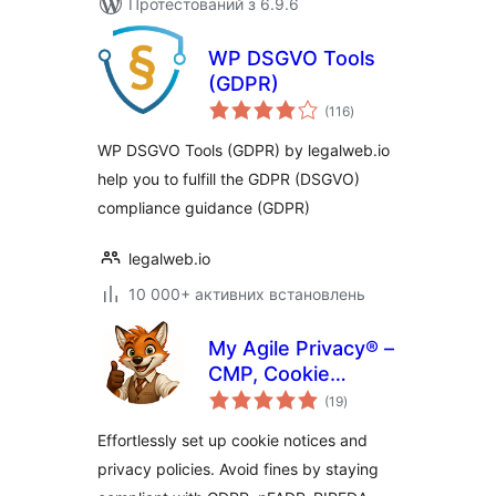
Протестований з 6.9.6
WP DSGVO Tools
(GDPR)
загальний
(116
)
рейтинг
WP DSGVO Tools (GDPR) by legalweb.io
help you to fulfill the GDPR (DSGVO)
compliance guidance (GDPR)
legalweb.io
10 000+ активних встановлень
My Agile Privacy® –
CMP, Cookie
загальний
Consent & Privacy
(19
)
рейтинг
Tools
Effortlessly set up cookie notices and
privacy policies. Avoid fines by staying