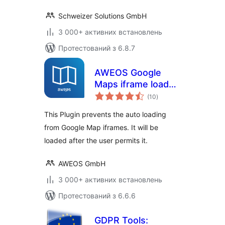
Schweizer Solutions GmbH
3 000+ активних встановлень
Протестований з 6.8.7
AWEOS Google
Maps iframe load
загальний
per click
(10
)
рейтинг
This Plugin prevents the auto loading
from Google Map iframes. It will be
loaded after the user permits it.
AWEOS GmbH
3 000+ активних встановлень
Протестований з 6.6.6
GDPR Tools: