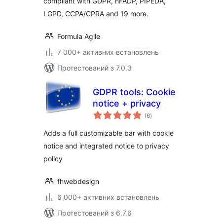
compliant with GDPR, nFADP, PIPEDA,
LGPD, CCPA/CPRA and 19 more.
Formula Agile
7 000+ активних встановлень
Протестований з 7.0.3
GDPR tools: Cookie
notice + privacy
загальний
(6
)
рейтинг
Adds a full customizable bar with cookie
notice and integrated notice to privacy
policy
fhwebdesign
6 000+ активних встановлень
Протестований з 6.7.6