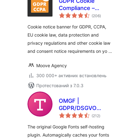
GDPR Cookie
Compliance –
загальний
Cookie Banner,
(206
)
рейтинг
Cookie Consent,
Cookie notice banner for GDPR, CCPA,
Cookie Notice for
EU cookie law, data protection and
CCPA, EU Cookie
privacy regulations and other cookie law
Law
and consent notice requirements on yo …
Moove Agency
300 000+ активних встановлень
Протестований з 7.0.3
OMGF |
GDPR/DSGVO
загальний
Compliant, Faster
(212
)
рейтинг
Google Fonts. Easy.
The original Google Fonts self-hosting
plugin. Automagically caches your fonts