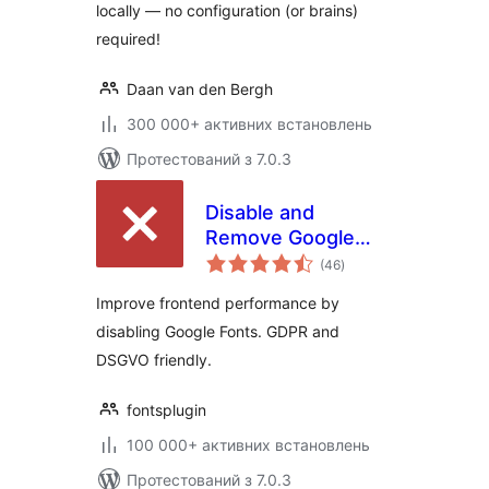
locally — no configuration (or brains)
required!
Daan van den Bergh
300 000+ активних встановлень
Протестований з 7.0.3
Disable and
Remove Google
загальний
Fonts | GDPR &
(46
)
рейтинг
DSGVO friendly
Improve frontend performance by
disabling Google Fonts. GDPR and
DSGVO friendly.
fontsplugin
100 000+ активних встановлень
Протестований з 7.0.3