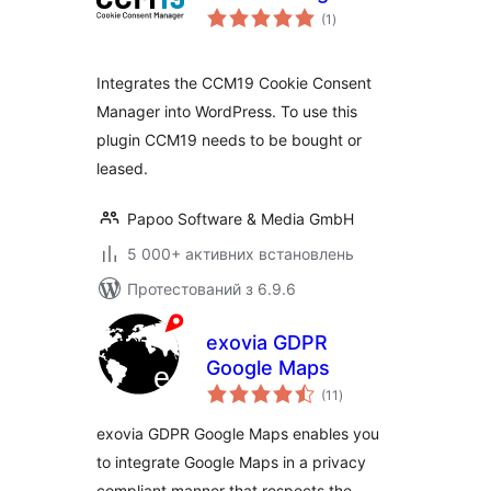
загальний
(1
)
рейтинг
Integrates the CCM19 Cookie Consent
Manager into WordPress. To use this
plugin CCM19 needs to be bought or
leased.
Papoo Software & Media GmbH
5 000+ активних встановлень
Протестований з 6.9.6
exovia GDPR
Google Maps
загальний
(11
)
рейтинг
exovia GDPR Google Maps enables you
to integrate Google Maps in a privacy
compliant manner that respects the