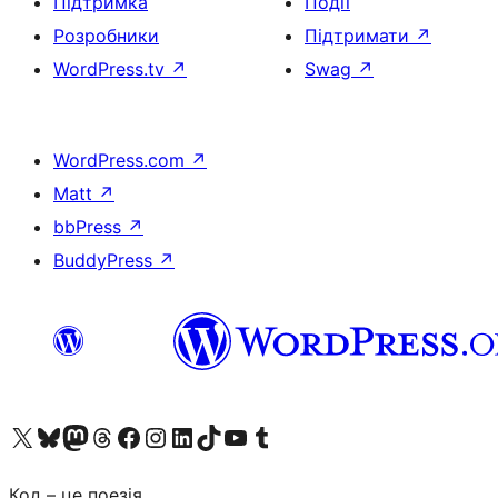
Підтримка
Події
Розробники
Підтримати
↗
WordPress.tv
↗
Swag
↗
WordPress.com
↗
Matt
↗
bbPress
↗
BuddyPress
↗
Visit our X (formerly Twitter) account
Visit our Bluesky account
Завітайте до нашої стрічки в Mastodon
Visit our Threads account
Завітайте на нашу сторінку в Facebook
Visit our Instagram account
Visit our LinkedIn account
Visit our TikTok account
Visit our YouTube channel
Visit our Tumblr account
Код – це поезія.