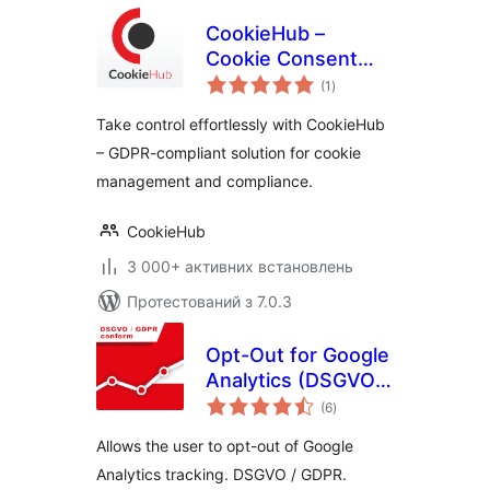
CookieHub –
Cookie Consent
загальний
Banner (DSGVO,
(1
)
рейтинг
CCPA, RGPD and
Take control effortlessly with CookieHub
GDPR compliance)
– GDPR-compliant solution for cookie
management and compliance.
CookieHub
3 000+ активних встановлень
Протестований з 7.0.3
Opt-Out for Google
Analytics (DSGVO /
загальний
GDPR)
(6
)
рейтинг
Allows the user to opt-out of Google
Analytics tracking. DSGVO / GDPR.