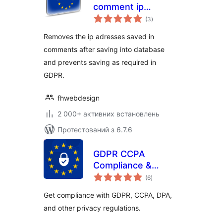
comment ip
загальний
removement
(3
)
рейтинг
Removes the ip adresses saved in
comments after saving into database
and prevents saving as required in
GDPR.
fhwebdesign
2 000+ активних встановлень
Протестований з 6.7.6
GDPR CCPA
Compliance &
загальний
Cookie Consent
(6
)
рейтинг
Banner
Get compliance with GDPR, CCPA, DPA,
and other privacy regulations.