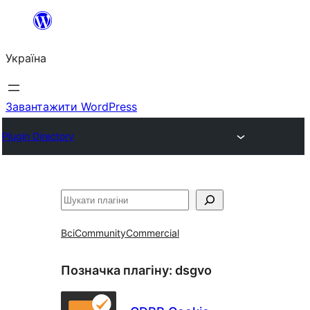
Перейти
до
Україна
вмісту
Завантажити WordPress
Plugin Directory
Пошук
Всі
Community
Commercial
Позначка плагіну:
dsgvo