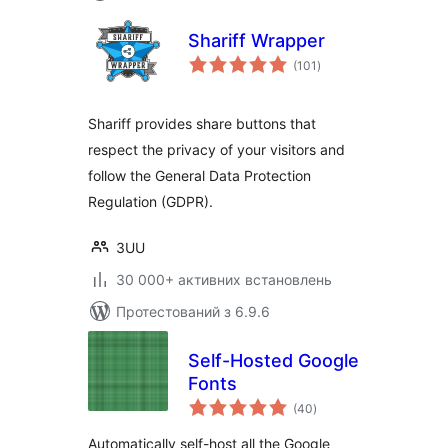
Shariff Wrapper
загальний
(101
)
рейтинг
Shariff provides share buttons that
respect the privacy of your visitors and
follow the General Data Protection
Regulation (GDPR).
3UU
30 000+ активних встановлень
Протестований з 6.9.6
Self-Hosted Google
Fonts
загальний
(40
)
рейтинг
Automatically self-host all the Google