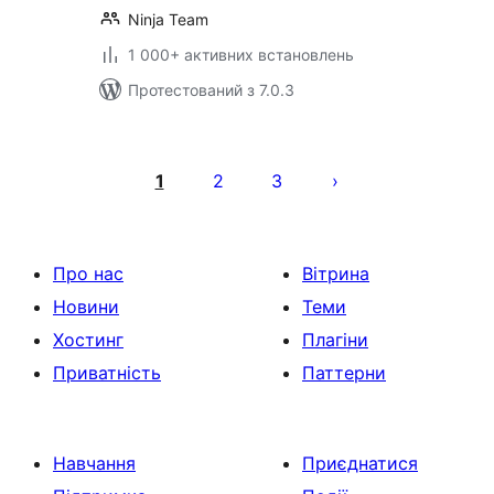
Ninja Team
1 000+ активних встановлень
Протестований з 7.0.3
Пагінація
записів
1
2
3
Про нас
Вітрина
Новини
Теми
Хостинг
Плагіни
Приватність
Паттерни
Навчання
Приєднатися