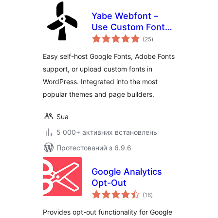
Yabe Webfont –
Use Custom Fonts,
загальний
Google Fonts or
(25
)
рейтинг
Adobe Fonts
Easy self-host Google Fonts, Adobe Fonts
support, or upload custom fonts in
WordPress. Integrated into the most
popular themes and page builders.
Sua
5 000+ активних встановлень
Протестований з 6.9.6
Google Analytics
Opt-Out
загальний
(16
)
рейтинг
Provides opt-out functionality for Google