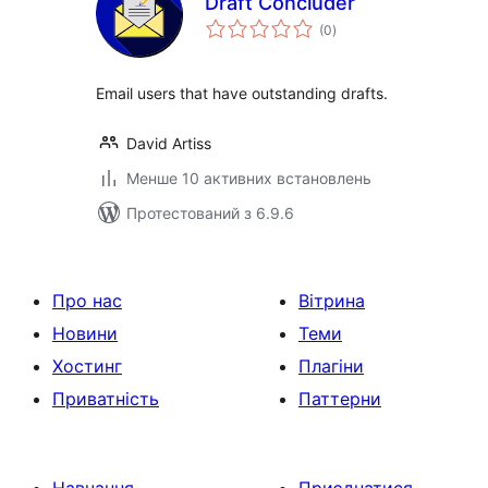
Draft Concluder
загальний
(0
)
рейтинг
Email users that have outstanding drafts.
David Artiss
Менше 10 активних встановлень
Протестований з 6.9.6
Про нас
Вітрина
Новини
Теми
Хостинг
Плагіни
Приватність
Паттерни