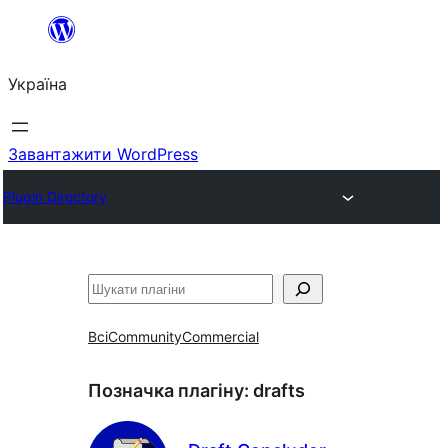
Перейти
до
Україна
вмісту
Завантажити WordPress
Plugin Directory
Пошук
Всі
Community
Commercial
Позначка плагіну:
drafts