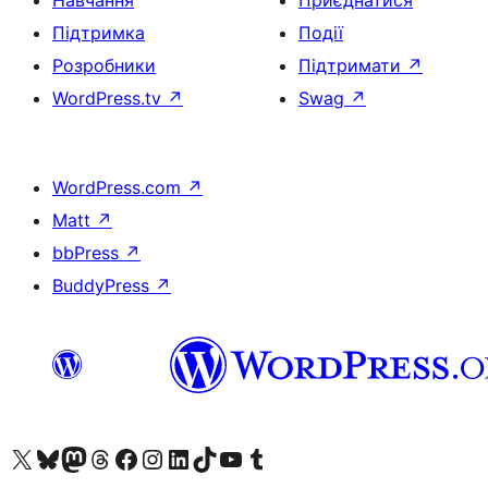
Навчання
Приєднатися
Підтримка
Події
Розробники
Підтримати
↗
WordPress.tv
↗
Swag
↗
WordPress.com
↗
Matt
↗
bbPress
↗
BuddyPress
↗
Visit our X (formerly Twitter) account
Visit our Bluesky account
Завітайте до нашої стрічки в Mastodon
Visit our Threads account
Завітайте на нашу сторінку в Facebook
Visit our Instagram account
Visit our LinkedIn account
Visit our TikTok account
Visit our YouTube channel
Visit our Tumblr account