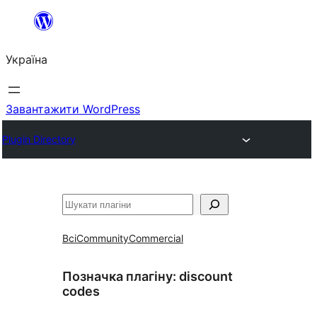
Перейти
до
Україна
вмісту
Завантажити WordPress
Plugin Directory
Пошук
Всі
Community
Commercial
Позначка плагіну:
discount
codes