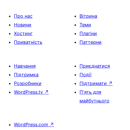
Про нас
Вітрина
Новини
Теми
Хостинг
Плагіни
Приватність
Паттерни
Навчання
Приєднатися
Підтримка
Події
Розробники
Підтримати
↗
WordPress.tv
↗
П'ять для
майбутнього
WordPress.com
↗