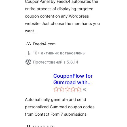
CouponPanel by Feeds4 automates the
entire process of displaying targeted
coupon content on any Wordpress
website. Just choose the merchants you
want …
Feeds4.com
10+ активних встановлень
Протестований з 5.8.14
CouponFlow for
Gumroad with
загальний
Contact Form 7
(0
)
рейтинг
Automatically generate and send
personalized Gumroad coupon codes
from Contact Form 7 submissions.