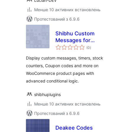
Lucian-DEV
Менше 10 активних встановлень
Протестований з 6.9.6
Shibhu Custom
Messages for
загальний
WooCommerce
(0
)
рейтинг
Display custom messages, timers, stock
counters, Coupon codes and more on
WooCommerce product pages with
advanced conditional logic.
shibhuplugins
Менше 10 активних встановлень
Протестований з 6.9.6
Deakee Codes