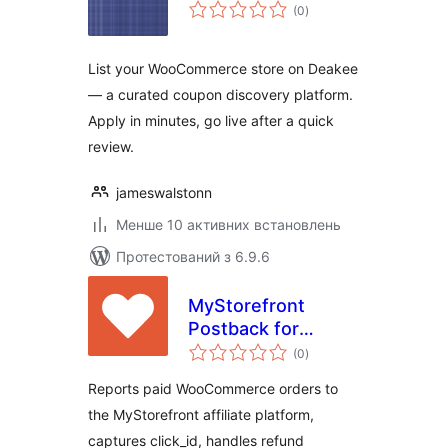
загальний
(0
)
рейтинг
List your WooCommerce store on Deakee
— a curated coupon discovery platform.
Apply in minutes, go live after a quick
review.
jameswalstonn
Менше 10 активних встановлень
Протестований з 6.9.6
MyStorefront
Postback for
загальний
WooCommerce
(0
)
рейтинг
Reports paid WooCommerce orders to
the MyStorefront affiliate platform,
captures click_id, handles refund