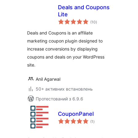
Deals and Coupons
Lite
загальний
(10
)
рейтинг
Deals and Coupons is an affiliate
marketing coupon plugin designed to
increase conversions by displaying
coupons and deals on your WordPress
site.
Anil Agarwal
50+ активних встановлень
Протестований з 6.9.6
CouponPanel
загальний
(1
)
рейтинг