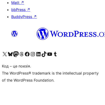
Matt
↗
bbPress
↗
BuddyPress
↗
Visit our X (formerly Twitter) account
Visit our Bluesky account
Завітайте до нашої стрічки в Mastodon
Visit our Threads account
Завітайте на нашу сторінку в Facebook
Visit our Instagram account
Visit our LinkedIn account
Visit our TikTok account
Visit our YouTube channel
Visit our Tumblr account
Код – це поезія.
The WordPress® trademark is the intellectual property
of the WordPress Foundation.