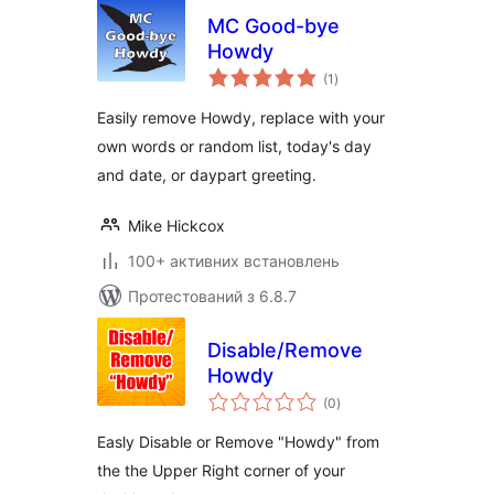
MC Good-bye
Howdy
загальний
(1
)
рейтинг
Easily remove Howdy, replace with your
own words or random list, today's day
and date, or daypart greeting.
Mike Hickcox
100+ активних встановлень
Протестований з 6.8.7
Disable/Remove
Howdy
загальний
(0
)
рейтинг
Easly Disable or Remove "Howdy" from
the the Upper Right corner of your