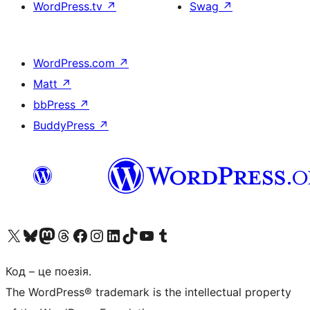
WordPress.tv
↗
Swag
↗
WordPress.com
↗
Matt
↗
bbPress
↗
BuddyPress
↗
Visit our X (formerly Twitter) account
Visit our Bluesky account
Завітайте до нашої стрічки в Mastodon
Visit our Threads account
Завітайте на нашу сторінку в Facebook
Visit our Instagram account
Visit our LinkedIn account
Visit our TikTok account
Visit our YouTube channel
Visit our Tumblr account
Код – це поезія.
The WordPress® trademark is the intellectual property