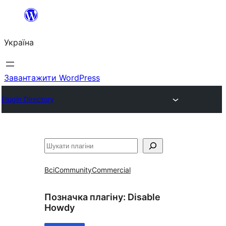
Перейти
до
Україна
вмісту
Завантажити WordPress
Plugin Directory
Пошук
Всі
Community
Commercial
Позначка плагіну:
Disable
Howdy