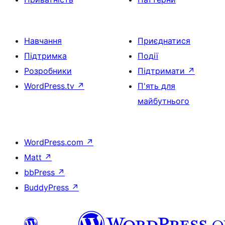
Навчання
Приєднатися
Підтримка
Події
Розробники
Підтримати
↗
WordPress.tv
↗
П'ять для
майбутнього
WordPress.com
↗
Matt
↗
bbPress
↗
BuddyPress
↗