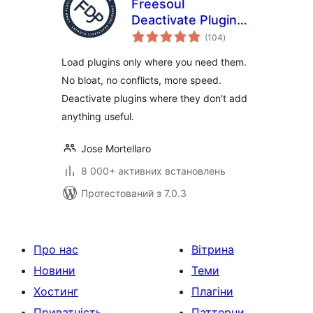
Freesoul
Deactivate Plugins
загальний
– Disable plugins on
(104
)
рейтинг
individual
Load plugins only where you need them.
WordPress pages
No bloat, no conflicts, more speed.
Deactivate plugins where they don't add
anything useful.
Jose Mortellaro
8 000+ активних встановлень
Протестований з 7.0.3
Про нас
Вітрина
Новини
Теми
Хостинг
Плагіни
Приватність
Паттерни