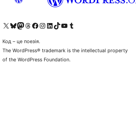
Visit our X (formerly Twitter) account
Visit our Bluesky account
Завітайте до нашої стрічки в Mastodon
Visit our Threads account
Завітайте на нашу сторінку в Facebook
Visit our Instagram account
Visit our LinkedIn account
Visit our TikTok account
Visit our YouTube channel
Visit our Tumblr account
Код – це поезія.
The WordPress® trademark is the intellectual property
of the WordPress Foundation.