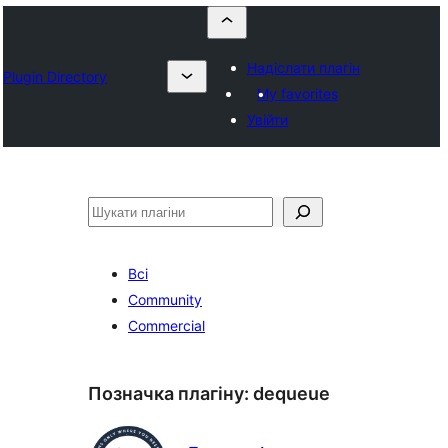
Надіслати плагін
Plugin Directory
My favorites
Увійти
Пошук
Всі
Community
Commercial
Позначка плагіну:
dequeue