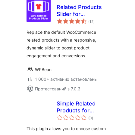
Related Products
Slider for
загальний
WooCommerce –
(12
)
рейтинг
Boost Sales with
Replace the default WooCommerce
Smart Product
related products with a responsive,
Recommendations
dynamic slider to boost product
engagement and conversions.
WPBean
1 000+ активних встановлень
Протестований з 7.0.3
Simple Related
Products for
загальний
WooCommerce
(0
)
рейтинг
This plugin allows you to choose custom