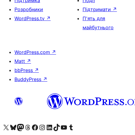
Підтримка
Події
Розробники
Підтримати
↗
WordPress.tv
↗
П'ять для
майбутнього
WordPress.com
↗
Matt
↗
bbPress
↗
BuddyPress
↗
Visit our X (formerly Twitter) account
Visit our Bluesky account
Завітайте до нашої стрічки в Mastodon
Visit our Threads account
Завітайте на нашу сторінку в Facebook
Visit our Instagram account
Visit our LinkedIn account
Visit our TikTok account
Visit our YouTube channel
Visit our Tumblr account