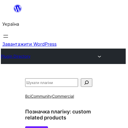
Перейти
до
Україна
вмісту
Завантажити WordPress
Plugin Directory
Пошук
Всі
Community
Commercial
Позначка плагіну:
custom
related products