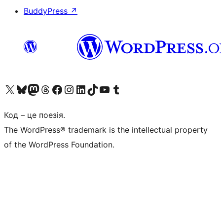
BuddyPress
↗
Visit our X (formerly Twitter) account
Visit our Bluesky account
Завітайте до нашої стрічки в Mastodon
Visit our Threads account
Завітайте на нашу сторінку в Facebook
Visit our Instagram account
Visit our LinkedIn account
Visit our TikTok account
Visit our YouTube channel
Visit our Tumblr account
Код – це поезія.
The WordPress® trademark is the intellectual property
of the WordPress Foundation.