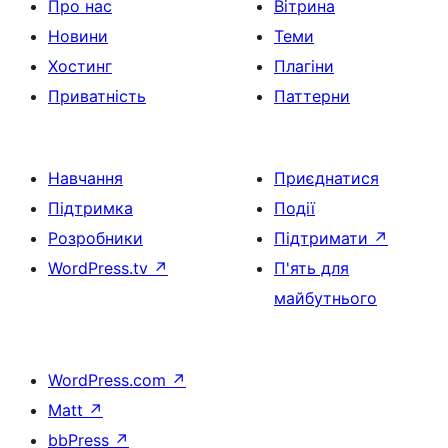
Про нас
Вітрина
Новини
Теми
Хостинг
Плагіни
Приватність
Паттерни
Навчання
Приєднатися
Підтримка
Події
Розробники
Підтримати
↗
WordPress.tv
↗
П'ять для
майбутнього
WordPress.com
↗
Matt
↗
bbPress
↗