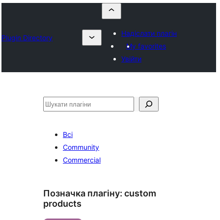
Надіслати плагін
Plugin Directory
My favorites
Увійти
Пошук
Всі
Community
Commercial
Позначка плагіну:
custom
products