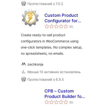
Протестований з 7.0.2
Custom Product
Configurator for
загальний
WooCommerce
(0
)
рейтинг
Create ready-to-sell product
configurators in WooCommerce using
one-click templates. No complex setup,
no spreadsheets, no emails.
zechkonja
Менше 10 активних встановлень
Протестований з 6.9.5
CPB – Custom
Product Builder for
загальний
WooCommerce
(0
)
рейтинг