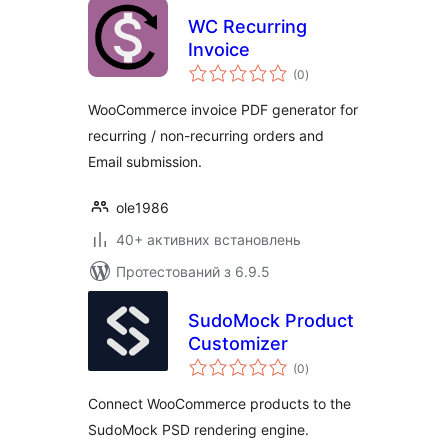
WC Recurring
Invoice
загальний
(0
)
рейтинг
WooCommerce invoice PDF generator for
recurring / non-recurring orders and
Email submission.
ole1986
40+ активних встановлень
Протестований з 6.9.5
SudoMock Product
Customizer
загальний
(0
)
рейтинг
Connect WooCommerce products to the
SudoMock PSD rendering engine.