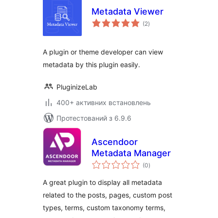
Metadata Viewer
загальний
(2
)
рейтинг
A plugin or theme developer can view
metadata by this plugin easily.
PluginizeLab
400+ активних встановлень
Протестований з 6.9.6
Ascendoor
Metadata Manager
загальний
(0
)
рейтинг
A great plugin to display all metadata
related to the posts, pages, custom post
types, terms, custom taxonomy terms,