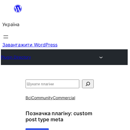
Перейти
до
Україна
вмісту
Завантажити WordPress
Plugin Directory
Пошук
Всі
Community
Commercial
Позначка плагіну:
custom
post type meta