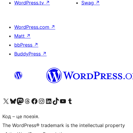
WordPress.tv
↗
Swag
↗
WordPress.com
↗
Matt
↗
bbPress
↗
BuddyPress
↗
Visit our X (formerly Twitter) account
Visit our Bluesky account
Завітайте до нашої стрічки в Mastodon
Visit our Threads account
Завітайте на нашу сторінку в Facebook
Visit our Instagram account
Visit our LinkedIn account
Visit our TikTok account
Visit our YouTube channel
Visit our Tumblr account
Код – це поезія.
The WordPress® trademark is the intellectual property