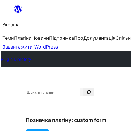
Перейти
до
Україна
вмісту
Теми
Плагіни
Новини
Підтримка
Про
Документація
Спільн
Завантажити WordPress
Plugin Directory
Пошук
Позначка плагіну:
custom form