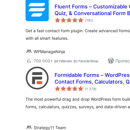
Fluent Forms – Customizable 
Quiz, & Conversational Form B
загальний
(781
)
рейтинг
Get a fast contact form plugin. Create advanced forms
with all smart features.
WPManageNinja
700 000+ активних встановлень
Протес
Formidable Forms – WordPress
Contact Forms, Calculators, 
загальний
(1 378
)
рейтинг
The most powerful drag and drop WordPress form buil
forms, calculators, quizzes, surveys, and data-driven a
Strategy11 Team