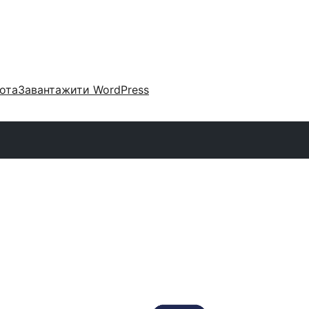
ота
Завантажити WordPress