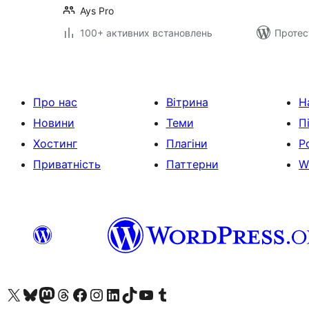
Ays Pro
100+ активних встановлень
Протес
Про нас
Вітрина
Н
Новини
Теми
П
Хостинг
Плагіни
Р
Приватність
Паттерни
W
Visit our X (formerly Twitter) account
Visit our Bluesky account
Завітайте до нашої стрічки в Mastodon
Visit our Threads account
Завітайте на нашу сторінку в Facebook
Visit our Instagram account
Visit our LinkedIn account
Visit our TikTok account
Visit our YouTube channel
Visit our Tumblr account