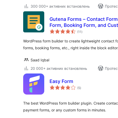
300 000+ активних встановлень
Протес
Gutena Forms – Contact Form
Form, Booking Form, and Cus
загальний
(11
)
рейтинг
WordPress form builder to create lightweight contact 
forms, booking forms, etc., right inside the block editor
Saad Iqbal
20 000+ активних встановлень
Протес
Easy Form
загальний
(5
)
рейтинг
The best WordPress form builder plugin. Create contact
payment forms, or any custom forms in minutes.