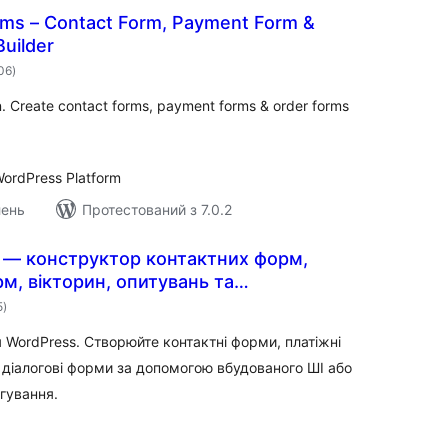
rms – Contact Form, Payment Form &
uilder
загальний
106
)
рейтинг
n. Create contact forms, payment forms & order forms
ordPress Platform
лень
Протестований з 7.0.2
s — конструктор контактних форм,
м, вікторин, опитувань та
загальний
их форм із використанням штучного
5
)
рейтинг
 WordPress. Створюйте контактні форми, платіжні
 діалогові форми за допомогою вбудованого ШІ або
гування.