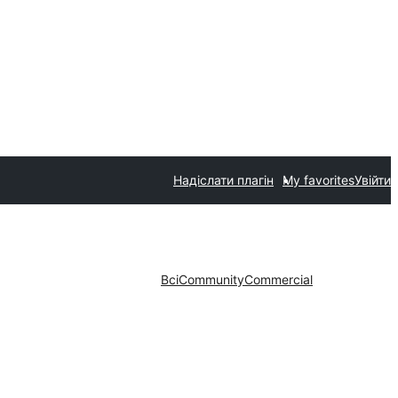
Надіслати плагін
My favorites
Увійти
Всі
Community
Commercial