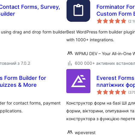
Contact Forms, Survey,
Forminator Fo
uilder
Custom Form B
(2 
 using drag and drop form builder
Best WordPress form builder plugi
with 1000+ integrations.
WPMU DEV – Your All-in-One W
тований з 7.0.2
600 000+ активних встанов
 Form Builder for
Everest Form
Quizzes & More
платіжних фор
індивідуальн
(37
інтелекту
der for contact forms, payment
Конструктор форм на базі ШІ для
pplications.
форми, вікторини, опитування та
конструктора з функцією перетя
wpeverest