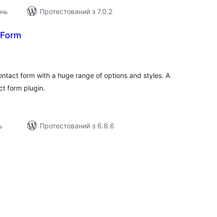
ень
Протестований з 7.0.2
 Form
агальний
ейтинг
ontact form with a huge range of options and styles. A
t form plugin.
ь
Протестований з 6.8.6