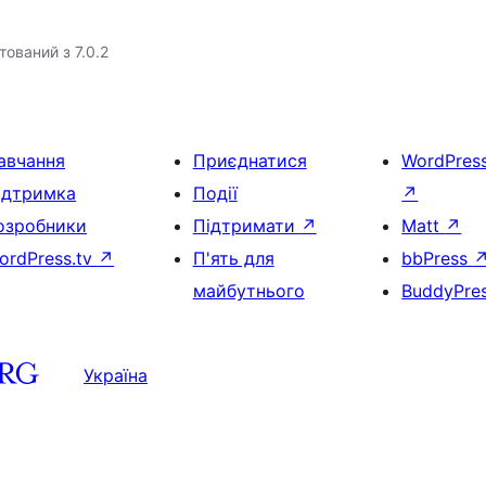
тований з 7.0.2
авчання
Приєднатися
WordPres
ідтримка
Події
↗
озробники
Підтримати
↗
Matt
↗
ordPress.tv
↗
П'ять для
bbPress
майбутнього
BuddyPre
Україна