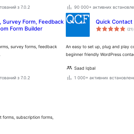
тований з 7.0.2
90 000+ активних встановл
, Survey Form, Feedback
Quick Contact
з
tom Form Builder
(21
)
р
forms, survey forms, feedback
An easy to set up, plug and play c
.
beginner friendly WordPress contac
Saad Iqbal
тований з 7.0.2
1 000+ активних встановлен
 forms, subscription forms,