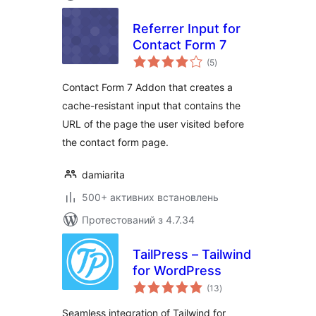
Referrer Input for
Contact Form 7
загальний
(5
)
рейтинг
Contact Form 7 Addon that creates a
cache-resistant input that contains the
URL of the page the user visited before
the contact form page.
damiarita
500+ активних встановлень
Протестований з 4.7.34
TailPress – Tailwind
for WordPress
загальний
(13
)
рейтинг
Seamless integration of Tailwind for