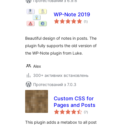
Протестований з 6.9.6
WP-Note 2019
загальний
(1
)
рейтинг
Beautiful design of notes in posts. The
plugin fully supports the old version of
the WP-Note plugin from Luke.
Alex
300+ активних встановлень
Протестований з 7.0.3
Custom CSS for
Pages and Posts
загальний
(7
)
рейтинг
This plugin adds a metabox to all post