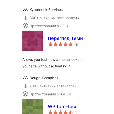
Kybernetik Services
300+ активних встановлень
Протестований з 7.0.3
Перегляд Теми
загальний
(1
)
рейтинг
Allows you test how a theme looks on
your site without activating it.
Dougal Campbell
200+ активних встановлень
Протестований з 4.4.34
WP font-face
загальний
(7
)