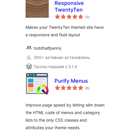
Responsive
TwentyTen
загальний
(5
)
рейтинг
Makes your TwentyTen themed site have
a responsive and fluid layout
toddhalfpenny
300+ активних встановлень
Протестований з 3.1.4
Purify Menus
загальний
(6
)
рейтинг
Improve page speed by letting slim down
the HTML code of menus and category
lists to the only CSS classes and
attributes your theme needs.