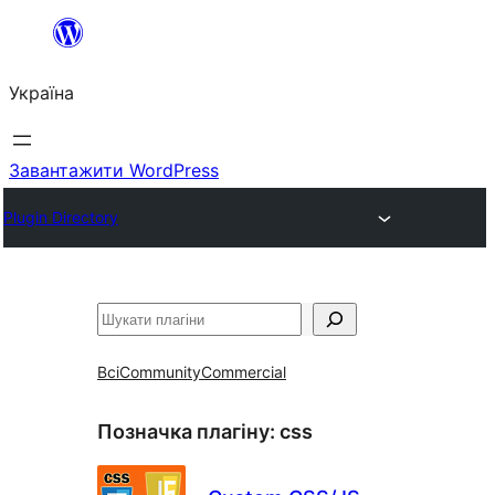
Перейти
до
Україна
вмісту
Завантажити WordPress
Plugin Directory
Пошук
Всі
Community
Commercial
Позначка плагіну:
css