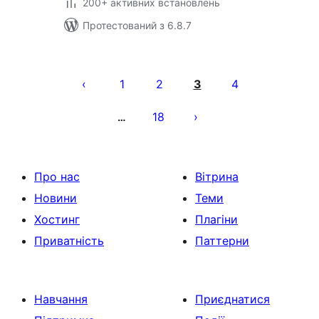
200+ активних встановлень
Протестований з 6.8.7
Пагінація
записів
1
2
3
4
18
…
Про нас
Вітрина
Новини
Теми
Хостинг
Плагіни
Приватність
Паттерни
Навчання
Приєднатися