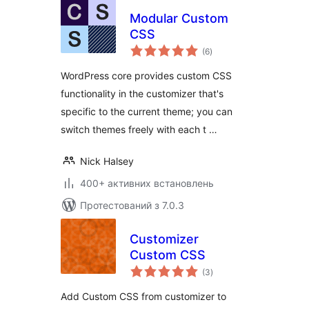
Modular Custom
CSS
загальний
(6
)
рейтинг
WordPress core provides custom CSS
functionality in the customizer that's
specific to the current theme; you can
switch themes freely with each t …
Nick Halsey
400+ активних встановлень
Протестований з 7.0.3
Customizer
Custom CSS
загальний
(3
)
рейтинг
Add Custom CSS from customizer to