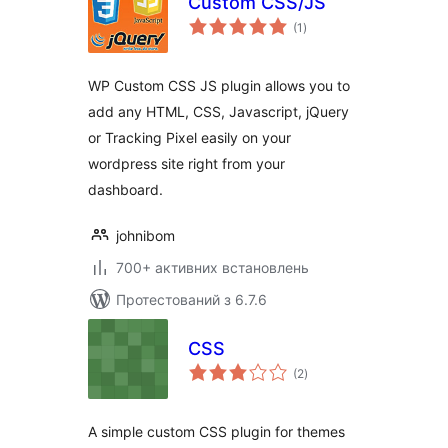
Custom CSS/JS
загальний
(1
)
рейтинг
WP Custom CSS JS plugin allows you to
add any HTML, CSS, Javascript, jQuery
or Tracking Pixel easily on your
wordpress site right from your
dashboard.
johnibom
700+ активних встановлень
Протестований з 6.7.6
CSS
загальний
(2
)
рейтинг
A simple custom CSS plugin for themes