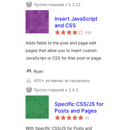
Протестований з 5.3.22
Insert JavaScript
and CSS
загальний
(10
)
рейтинг
Adds fields to the post and page edit
pages that allow you to insert custom
JavaScript or CSS for that post or page.
Ryan
400+ активних встановлень
Протестований з 3.4.2
Specific CSS/JS for
Posts and Pages
загальний
(1
)
рейтинг
With Specific CSS/JS for Posts and