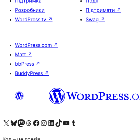
Підтримка
Події
Розробники
Підтримати
↗
WordPress.tv
↗
Swag
↗
WordPress.com
↗
Matt
↗
bbPress
↗
BuddyPress
↗
Visit our X (formerly Twitter) account
Visit our Bluesky account
Завітайте до нашої стрічки в Mastodon
Visit our Threads account
Завітайте на нашу сторінку в Facebook
Visit our Instagram account
Visit our LinkedIn account
Visit our TikTok account
Visit our YouTube channel
Visit our Tumblr account
Код – це поезія.