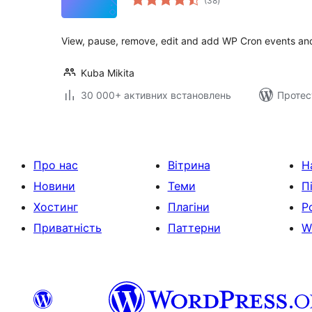
(38
)
рейтинг
View, pause, remove, edit and add WP Cron events an
Kuba Mikita
30 000+ активних встановлень
Протес
Про нас
Вітрина
Н
Новини
Теми
П
Хостинг
Плагіни
Р
Приватність
Паттерни
W