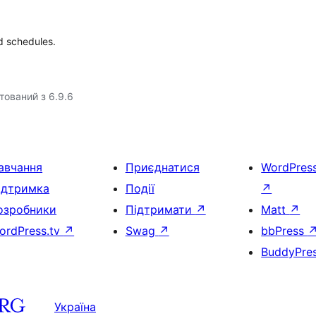
d schedules.
тований з 6.9.6
авчання
Приєднатися
WordPres
ідтримка
Події
↗
озробники
Підтримати
↗
Matt
↗
ordPress.tv
↗
Swag
↗
bbPress
BuddyPre
Україна