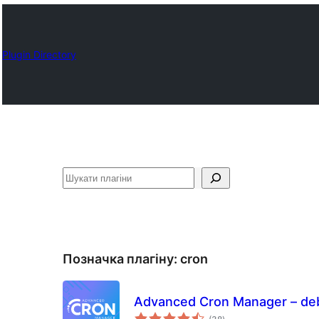
Plugin Directory
Пошук
Позначка плагіну:
cron
Advanced Cron Manager – deb
загальний