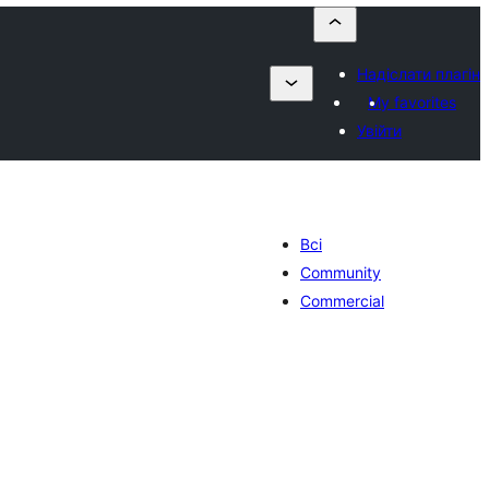
Надіслати плагін
My favorites
Увійти
Всі
Community
Commercial