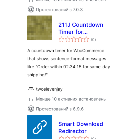
Протестований з 7.0.3
211J Countdown
Timer for
загальний
WooCommerce
(0
)
рейтинг
A countdown timer for WooCommerce
that shows sentence-format messages
like "Order within 02:34:15 for same-day
shipping!"
twoelevenjay
Менше 10 активних встановлень
Протестований з 6.9.6
Smart Download
Redirector
загальний
(0
)