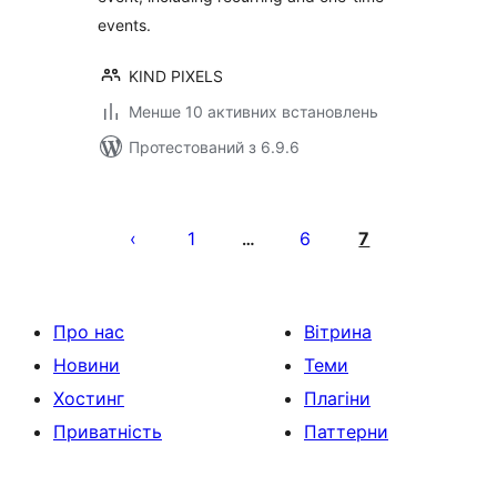
events.
KIND PIXELS
Менше 10 активних встановлень
Протестований з 6.9.6
Пагінація
записів
1
6
7
…
Про нас
Вітрина
Новини
Теми
Хостинг
Плагіни
Приватність
Паттерни