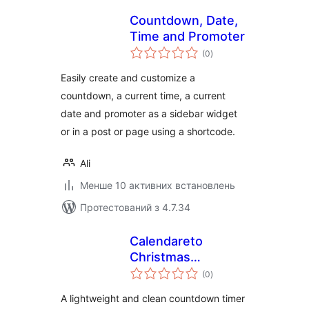
Countdown, Date,
Time and Promoter
загальний
(0
)
рейтинг
Easily create and customize a
countdown, a current time, a current
date and promoter as a sidebar widget
or in a post or page using a shortcode.
Ali
Менше 10 активних встановлень
Протестований з 4.7.34
Calendareto
Christmas
загальний
Countdown
(0
)
рейтинг
A lightweight and clean countdown timer