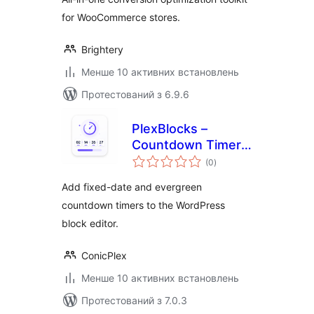
for WooCommerce stores.
Brightery
Менше 10 активних встановлень
Протестований з 6.9.6
PlexBlocks –
Countdown Timer
загальний
for block editor
(0
)
рейтинг
Add fixed-date and evergreen
countdown timers to the WordPress
block editor.
ConicPlex
Менше 10 активних встановлень
Протестований з 7.0.3