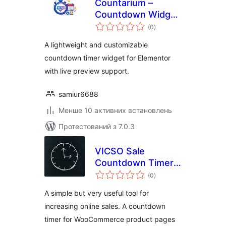
Countarium –
Countdown Widget
загальний
for Elementor
(0
)
рейтинг
A lightweight and customizable
countdown timer widget for Elementor
with live preview support.
samiur6688
Менше 10 активних встановлень
Протестований з 7.0.3
VICSO Sale
Countdown Timer
загальний
for WooCommerce
(0
)
рейтинг
A simple but very useful tool for
increasing online sales. A countdown
timer for WooCommerce product pages