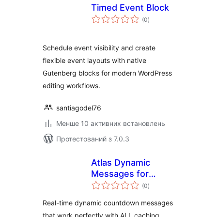
Timed Event Block
загальний
(0
)
рейтинг
Schedule event visibility and create
flexible event layouts with native
Gutenberg blocks for modern WordPress
editing workflows.
santiagodel76
Менше 10 активних встановлень
Протестований з 7.0.3
Atlas Dynamic
Messages for
загальний
WooCommerce
(0
)
рейтинг
Real-time dynamic countdown messages
that work perfectly with ALL caching