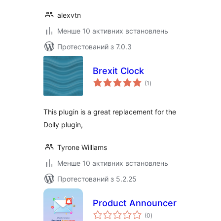
alexvtn
Менше 10 активних встановлень
Протестований з 7.0.3
Brexit Clock
загальний
(1
)
рейтинг
This plugin is a great replacement for the
Dolly plugin,
Tyrone Williams
Менше 10 активних встановлень
Протестований з 5.2.25
Product Announcer
загальний
(0
)
рейтинг