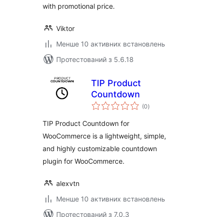
with promotional price.
Viktor
Менше 10 активних встановлень
Протестований з 5.6.18
TIP Product
Countdown
загальний
(0
)
рейтинг
TIP Product Countdown for
WooCommerce is a lightweight, simple,
and highly customizable countdown
plugin for WooCommerce.
alexvtn
Менше 10 активних встановлень
Протестований з 7.0.3