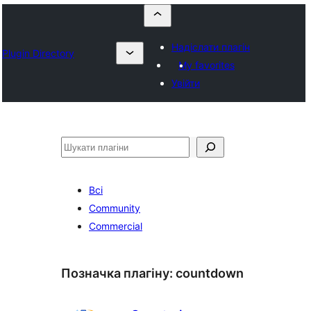
Надіслати плагін
Plugin Directory
My favorites
Увійти
Пошук
Всі
Community
Commercial
Позначка плагіну:
countdown