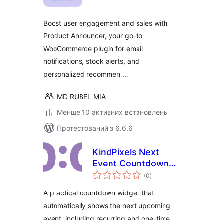
Boost user engagement and sales with
Product Announcer, your go-to
WooCommerce plugin for email
notifications, stock alerts, and
personalized recommen …
MD RUBEL MIA
Менше 10 активних встановлень
Протестований з 6.6.6
KindPixels Next
Event Countdown –
загальний
For Recurring &
(0
)
рейтинг
One-Time Events
A practical countdown widget that
automatically shows the next upcoming
event, including recurring and one-time