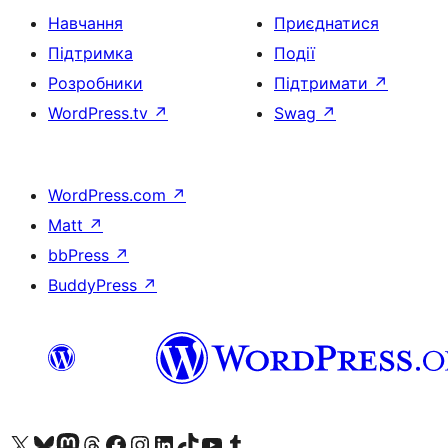
Навчання
Приєднатися
Підтримка
Події
Розробники
Підтримати
↗
WordPress.tv
↗
Swag
↗
WordPress.com
↗
Matt
↗
bbPress
↗
BuddyPress
↗
Visit our X (formerly Twitter) account
Visit our Bluesky account
Завітайте до нашої стрічки в Mastodon
Visit our Threads account
Завітайте на нашу сторінку в Facebook
Visit our Instagram account
Visit our LinkedIn account
Visit our TikTok account
Visit our YouTube channel
Visit our Tumblr account