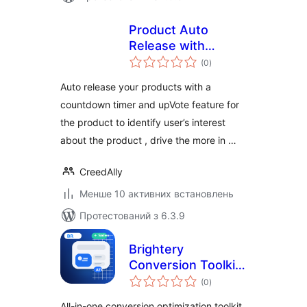
Product Auto
Release with
загальний
Upvote &
(0
)
рейтинг
Countdown
Auto release your products with a
countdown timer and upVote feature for
the product to identify user’s interest
about the product , drive the more in …
CreedAlly
Менше 10 активних встановлень
Протестований з 6.3.9
Brightery
Conversion Toolkit
загальний
for WooCommerce
(0
)
рейтинг
All-in-one conversion optimization toolkit