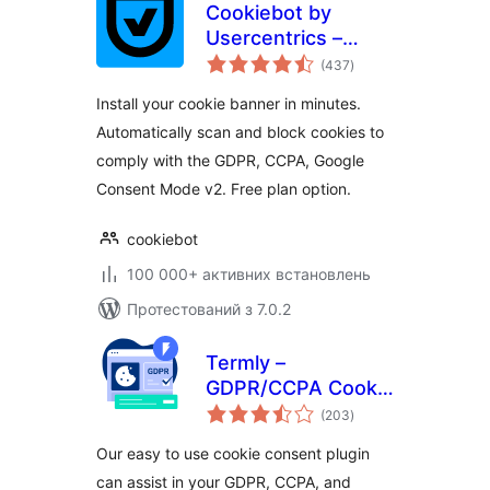
Cookiebot by
Usercentrics –
загальний
Automatic Cookie
(437
)
рейтинг
Banner for
Install your cookie banner in minutes.
GDPR/CCPA &
Automatically scan and block cookies to
Google Consent
comply with the GDPR, CCPA, Google
Mode
Consent Mode v2. Free plan option.
cookiebot
100 000+ активних встановлень
Протестований з 7.0.2
Termly –
GDPR/CCPA Cookie
загальний
Consent Banner
(203
)
рейтинг
Our easy to use cookie consent plugin
can assist in your GDPR, CCPA, and