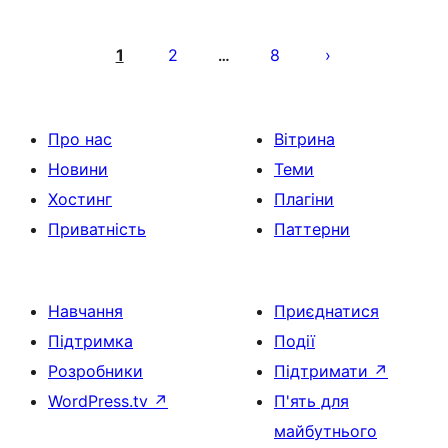
Пагінація
записів
1
2
8
…
Про нас
Вітрина
Новини
Теми
Хостинг
Плагіни
Приватність
Паттерни
Навчання
Приєднатися
Підтримка
Події
Розробники
Підтримати
↗
WordPress.tv
↗
П'ять для
майбутнього