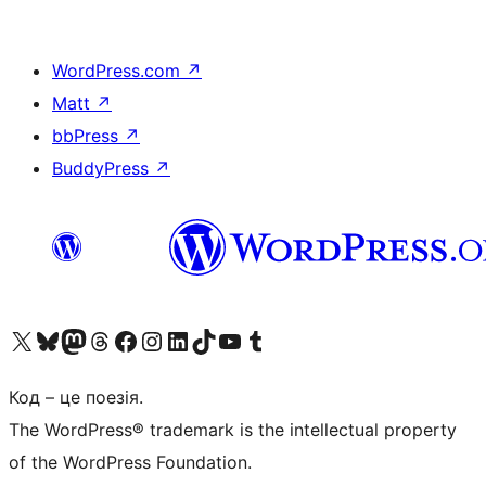
WordPress.com
↗
Matt
↗
bbPress
↗
BuddyPress
↗
Visit our X (formerly Twitter) account
Visit our Bluesky account
Завітайте до нашої стрічки в Mastodon
Visit our Threads account
Завітайте на нашу сторінку в Facebook
Visit our Instagram account
Visit our LinkedIn account
Visit our TikTok account
Visit our YouTube channel
Visit our Tumblr account
Код – це поезія.
The WordPress® trademark is the intellectual property
of the WordPress Foundation.