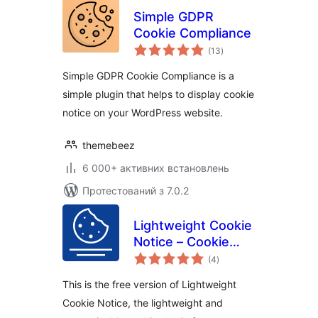
Simple GDPR
Cookie Compliance
загальний
(13
)
рейтинг
Simple GDPR Cookie Compliance is a
simple plugin that helps to display cookie
notice on your WordPress website.
themebeez
6 000+ активних встановлень
Протестований з 7.0.2
Lightweight Cookie
Notice – Cookie
загальний
Banner for Cookie
(4
)
рейтинг
Consent
This is the free version of Lightweight
Cookie Notice, the lightweight and