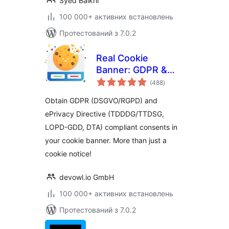
Syed Balkhi
100 000+ активних встановлень
Протестований з 7.0.2
Real Cookie
Banner: GDPR &
загальний
ePrivacy Cookie
(488
)
рейтинг
Consent
Obtain GDPR (DSGVO/RGPD) and
ePrivacy Directive (TDDDG/TTDSG,
LOPD-GDD, DTA) compliant consents in
your cookie banner. More than just a
cookie notice!
devowl.io GmbH
100 000+ активних встановлень
Протестований з 7.0.2