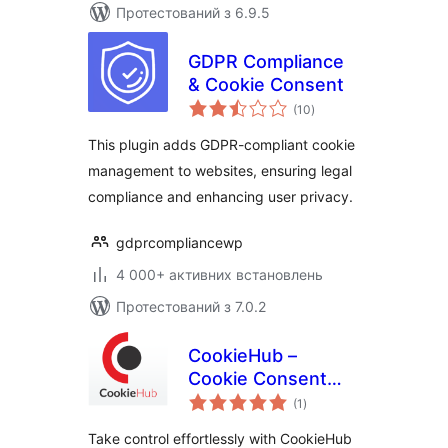
Протестований з 6.9.5
GDPR Compliance
& Cookie Consent
загальний
(10
)
рейтинг
This plugin adds GDPR-compliant cookie
management to websites, ensuring legal
compliance and enhancing user privacy.
gdprcompliancewp
4 000+ активних встановлень
Протестований з 7.0.2
CookieHub –
Cookie Consent
загальний
Banner (DSGVO,
(1
)
рейтинг
CCPA, RGPD and
Take control effortlessly with CookieHub
GDPR compliance)