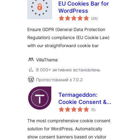
EU Cookies Bar for
WordPress
загальний
(26
)
рейтинг
Ensure GDPR (General Data Protection
Regulation) compliance (EU Cookie Law)
with our straightforward cookie bar
VillaTheme
9 000+ активних встановлень
Протестований з 7.0.2
Termageddon:
Cookie Consent &
загальний
Privacy Compliance
(5
)
рейтинг
The most comprehensive cookie consent
solution for WordPress. Automatically
show consent banners based on visitor