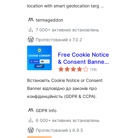
location with smart geolocation targ …
termageddon
7 000+ активних встановлень
Протестований з 7.0.2
Free Cookie Notice
& Consent Banner
загальний
for Privacy
(16
)
рейтинг
Compliance (GDPR,
Встановіть Cookie Notice or Consent
CCPA, DSGVO and
Banner відповідно до законів про
others)
конфіденційність (GDPR & CCPA).
GDPR Info
6 000+ активних встановлень
Протестований з 6.9.5