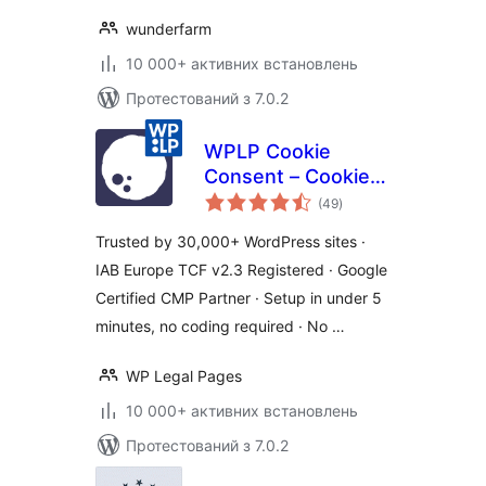
wunderfarm
10 000+ активних встановлень
Протестований з 7.0.2
WPLP Cookie
Consent – Cookie
загальний
Banner & Consent
(49
)
рейтинг
Management for
Trusted by 30,000+ WordPress sites ·
GDPR, CCPA &
IAB Europe TCF v2.3 Registered · Google
Google Consent
Certified CMP Partner · Setup in under 5
Mode
minutes, no coding required · No …
WP Legal Pages
10 000+ активних встановлень
Протестований з 7.0.2