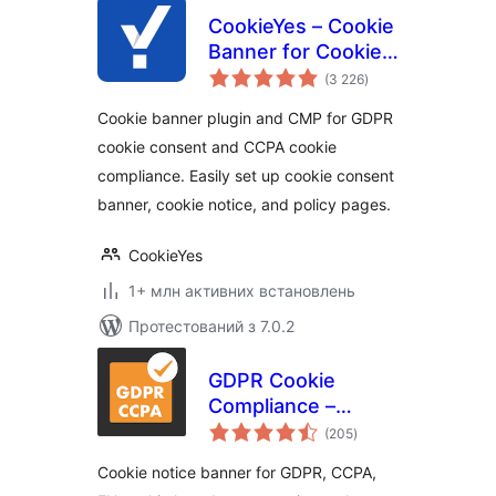
CookieYes – Cookie
Banner for Cookie
загальний
Consent (Easy to
(3 226
)
рейтинг
setup GDPR/CCPA
Cookie banner plugin and CMP for GDPR
Compliant Cookie
cookie consent and CCPA cookie
Notice)
compliance. Easily set up cookie consent
banner, cookie notice, and policy pages.
CookieYes
1+ млн активних встановлень
Протестований з 7.0.2
GDPR Cookie
Compliance –
загальний
Cookie Banner,
(205
)
рейтинг
Cookie Consent,
Cookie notice banner for GDPR, CCPA,
Cookie Notice for