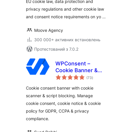
EU cookie law, data protection and
CCPA, EU Cookie
privacy regulations and other cookie law
Law
and consent notice requirements on yo …
Moove Agency
300 000+ активних встановлень
Протестований з 7.0.2
WPConsent –
Cookie Banner &
загальний
Cookie Consent for
(73
)
рейтинг
Privacy Compliance
Cookie consent banner with cookie
(GDPR / CCPA / EU
scanner & script blocking. Manage
Compliance Cookie
cookie consent, cookie notice & cookie
Notice)
policy for GDPR, CCPA & privacy
compliance.