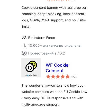
рейтинг
Scanner & Script
Cookie consent banner with real browser
Blocking
scanning, script blocking, local consent
logs, GDPR/CCPA support, and no visitor
limits.
Brainstorm Force
10 000+ активних встановлень
Протестований з 7.0.2
WF Cookie
Consent
загальний
(27
)
рейтинг
The wunderfarm-way to show how your
website complies with the EU Cookie Law
– very easy, 100% responsive and with
multi-language support!