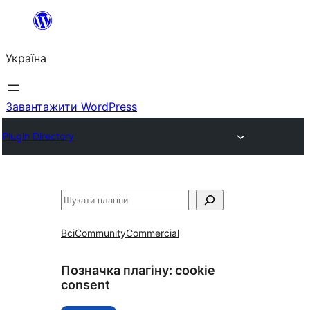
Перейти
до
Україна
вмісту
Завантажити WordPress
Plugin Directory
Пошук
Всі
Community
Commercial
Позначка плагіну:
cookie
consent