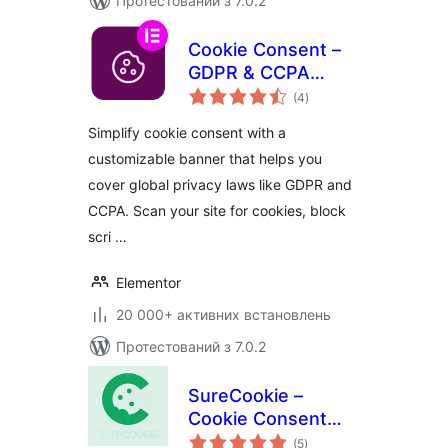
Протестований з 7.0.2
Cookie Consent –
GDPR & CCPA
загальний
Cookie Banner &
(4
)
рейтинг
Consent Manager
Simplify cookie consent with a
customizable banner that helps you
cover global privacy laws like GDPR and
CCPA. Scan your site for cookies, block
scri …
Elementor
20 000+ активних встановлень
Протестований з 7.0.2
SureCookie –
Cookie Consent
загальний
Banner, Cookie
(5
)