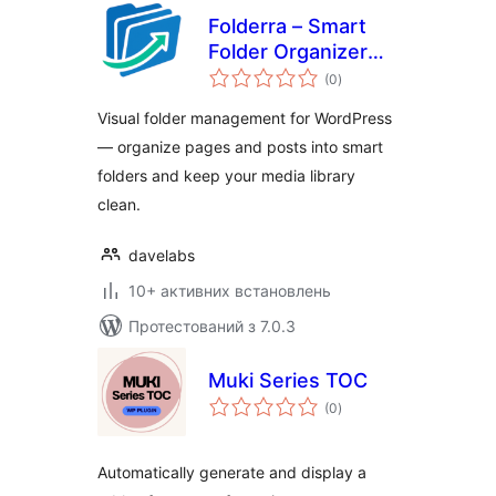
Folderra – Smart
Folder Organizer
загальний
for WordPress
(0
)
рейтинг
Pages & Posts
Visual folder management for WordPress
— organize pages and posts into smart
folders and keep your media library
clean.
davelabs
10+ активних встановлень
Протестований з 7.0.3
Muki Series TOC
загальний
(0
)
рейтинг
Automatically generate and display a