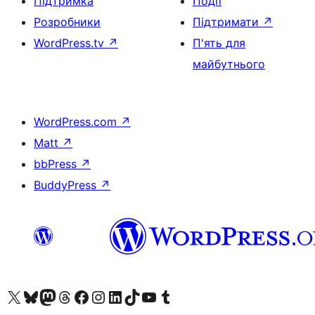
Підтримка
Події
Розробники
Підтримати
↗
WordPress.tv
↗
П'ять для
майбутнього
WordPress.com
↗
Matt
↗
bbPress
↗
BuddyPress
↗
Visit our X (formerly Twitter) account
Visit our Bluesky account
Завітайте до нашої стрічки в Mastodon
Visit our Threads account
Завітайте на нашу сторінку в Facebook
Visit our Instagram account
Visit our LinkedIn account
Visit our TikTok account
Visit our YouTube channel
Visit our Tumblr account