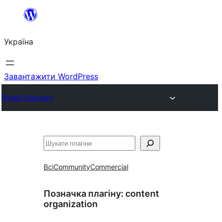
Перейти
до
Україна
вмісту
Завантажити WordPress
Plugin Directory
Пошук
Всі
Community
Commercial
Позначка плагіну:
content
organization