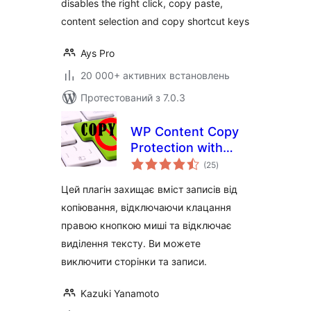
disables the right click, copy paste,
content selection and copy shortcut keys
Ays Pro
20 000+ активних встановлень
Протестований з 7.0.3
WP Content Copy
Protection with
загальний
Color Design
(25
)
рейтинг
Цей плагін захищає вміст записів від
копіювання, відключаючи клацання
правою кнопкою миші та відключає
виділення тексту. Ви можете
виключити сторінки та записи.
Kazuki Yanamoto