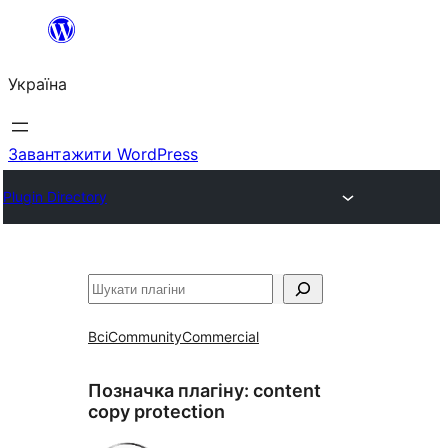
Перейти
до
Україна
вмісту
Завантажити WordPress
Plugin Directory
Пошук
Всі
Community
Commercial
Позначка плагіну:
content
copy protection