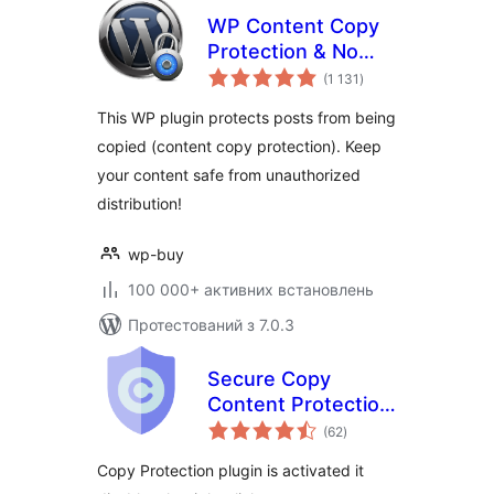
WP Content Copy
Protection & No
загальний
Right Click
(1 131
)
рейтинг
This WP plugin protects posts from being
copied (content copy protection). Keep
your content safe from unauthorized
distribution!
wp-buy
100 000+ активних встановлень
Протестований з 7.0.3
Secure Copy
Content Protection
загальний
and Content
(62
)
рейтинг
Locking
Copy Protection plugin is activated it