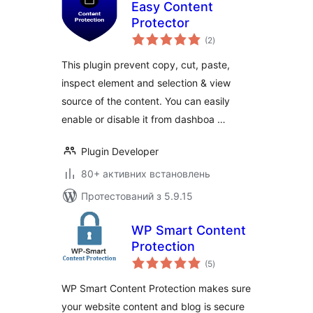
Easy Content
Protector
загальний
(2
)
рейтинг
This plugin prevent copy, cut, paste,
inspect element and selection & view
source of the content. You can easily
enable or disable it from dashboa …
Plugin Developer
80+ активних встановлень
Протестований з 5.9.15
WP Smart Content
Protection
загальний
(5
)
рейтинг
WP Smart Content Protection makes sure
your website content and blog is secure