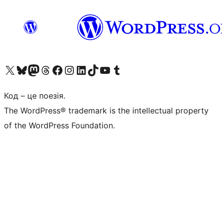
Visit our X (formerly Twitter) account
Visit our Bluesky account
Завітайте до нашої стрічки в Mastodon
Visit our Threads account
Завітайте на нашу сторінку в Facebook
Visit our Instagram account
Visit our LinkedIn account
Visit our TikTok account
Visit our YouTube channel
Visit our Tumblr account
Код – це поезія.
The WordPress® trademark is the intellectual property
of the WordPress Foundation.