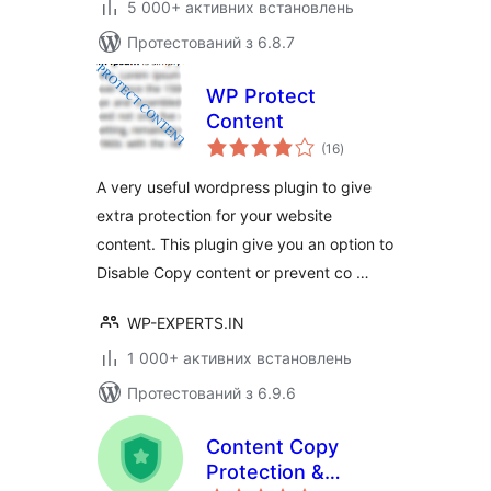
5 000+ активних встановлень
Протестований з 6.8.7
WP Protect
Content
загальний
(16
)
рейтинг
A very useful wordpress plugin to give
extra protection for your website
content. This plugin give you an option to
Disable Copy content or prevent co …
WP-EXPERTS.IN
1 000+ активних встановлень
Протестований з 6.9.6
Content Copy
Protection &