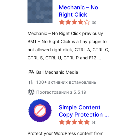
Mechanic – No
Right Click
загальний
(5
)
рейтинг
Mechanic – No Right Click previously
BMT – No Right Click is a tiny plugin to
not allowed right click, CTRL A, CTRL C,
CTRL S, CTRL U, CTRL P and F12 …
Bali Mechanic Media
100+ активних встановлень
Протестований з 5.5.19
Simple Content
Copy Protection &
загальний
No Right Click
(4
)
рейтинг
Protect your WordPress content from