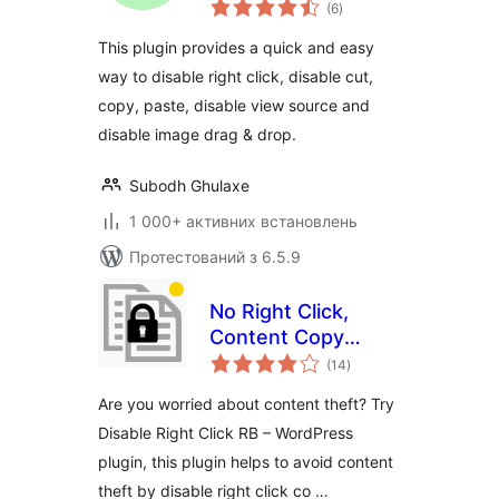
загальний
Disable Right Click
(6
)
рейтинг
This plugin provides a quick and easy
way to disable right click, disable cut,
copy, paste, disable view source and
disable image drag & drop.
Subodh Ghulaxe
1 000+ активних встановлень
Протестований з 6.5.9
No Right Click,
Content Copy
загальний
Protection, Disable
(14
)
рейтинг
Right Click by RB
Are you worried about content theft? Try
Disable Right Click RB – WordPress
plugin, this plugin helps to avoid content
theft by disable right click co …