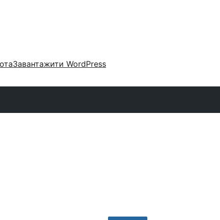
ота
Завантажити WordPress