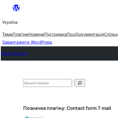
Перейти
до
Україна
вмісту
Теми
Плагіни
Новини
Підтримка
Про
Документація
Спільн
Завантажити WordPress
Plugin Directory
Пошук
Позначка плагіну:
Contact form 7 mail