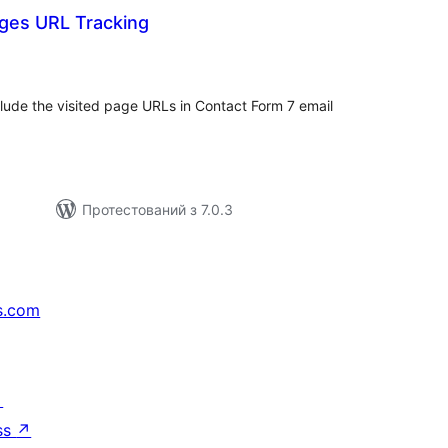
ages URL Tracking
гальний
йтинг
nclude the visited page URLs in Contact Form 7 email
Протестований з 7.0.3
s.com
↗
ss
↗