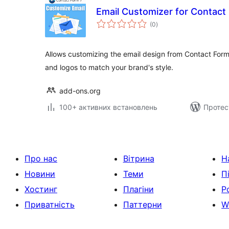
Email Customizer for Contact
загальний
(0
)
рейтинг
Allows customizing the email design from Contact Form 
and logos to match your brand's style.
add-ons.org
100+ активних встановлень
Протес
Про нас
Вітрина
Н
Новини
Теми
П
Хостинг
Плагіни
Р
Приватність
Паттерни
W