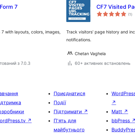
 Form 7
CF7 Visited P
за
(1
)
ре
7 with layouts, colors, images,
Track visitors' page history and i
notifications.
Chetan Vaghela
тований з 7.0.3
60+ активних встановлень
авчання
Приєднатися
WordPres
ідтримка
Події
↗
озробники
Підтримати
↗
Matt
↗
ordPress.tv
↗
П'ять для
bbPress
майбутнього
BuddyPre