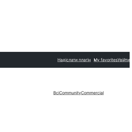
Надіслати плагін
My favorites
Увійти
Всі
Community
Commercial