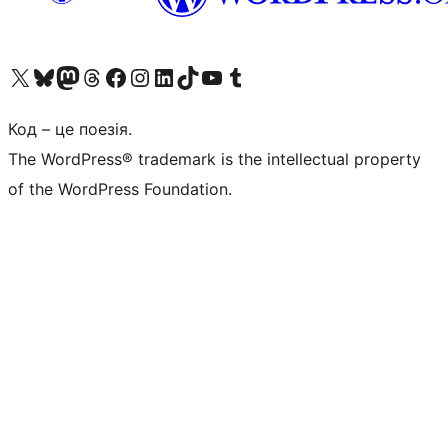
Visit our X (formerly Twitter) account
Visit our Bluesky account
Завітайте до нашої стрічки в Mastodon
Visit our Threads account
Завітайте на нашу сторінку в Facebook
Visit our Instagram account
Visit our LinkedIn account
Visit our TikTok account
Visit our YouTube channel
Visit our Tumblr account
Код – це поезія.
The WordPress® trademark is the intellectual property
of the WordPress Foundation.