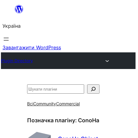
Перейти
до
Україна
вмісту
Завантажити WordPress
Plugin Directory
Пошук
Всі
Community
Commercial
Позначка плагіну:
ConoHa