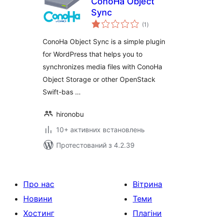
ConoHa Object
Sync
загальний
(1
)
рейтинг
ConoHa Object Sync is a simple plugin
for WordPress that helps you to
synchronizes media files with ConoHa
Object Storage or other OpenStack
Swift-bas …
hironobu
10+ активних встановлень
Протестований з 4.2.39
Про нас
Вітрина
Новини
Теми
Хостинг
Плагіни