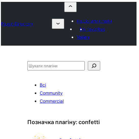
Надіслати плагін
Plugin Directory
My favorites
Увійти
Пошук
Всі
Community
Commercial
Позначка плагіну:
confetti