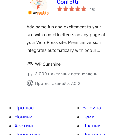
Confetti
загальний
(46
)
рейтинг
Add some fun and excitement to your
site with confetti effects on any page of
your WordPress site. Premium version
integrates automatically with popul …
WP Sunshine
3 000+ активних встановлень
Протестований з 7.0.2
Про нас
Вітрина
Новини
Теми
Хостинг
Плагіни
Приватність
Паттерни