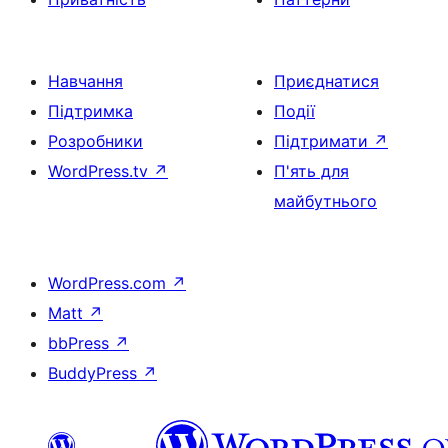
Навчання
Приєднатися
Підтримка
Події
Розробники
Підтримати
↗
WordPress.tv
↗
П'ять для
майбутнього
WordPress.com
↗
Matt
↗
bbPress
↗
BuddyPress
↗