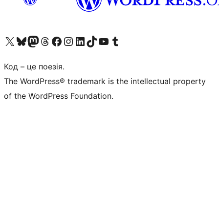
Visit our X (formerly Twitter) account
Visit our Bluesky account
Завітайте до нашої стрічки в Mastodon
Visit our Threads account
Завітайте на нашу сторінку в Facebook
Visit our Instagram account
Visit our LinkedIn account
Visit our TikTok account
Visit our YouTube channel
Visit our Tumblr account
Код – це поезія.
The WordPress® trademark is the intellectual property
of the WordPress Foundation.