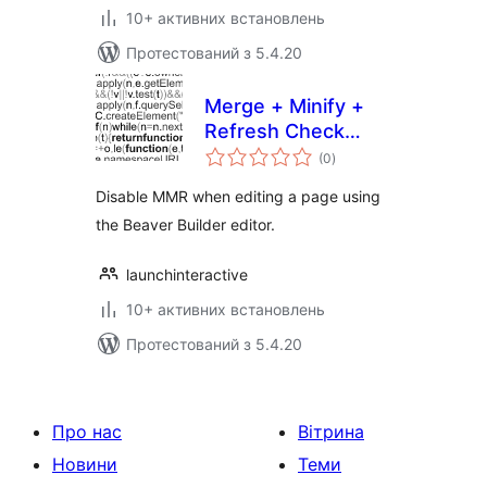
10+ активних встановлень
Протестований з 5.4.20
Merge + Minify +
Refresh Check
загальний
Beaver Builder
(0
)
рейтинг
Disable MMR when editing a page using
the Beaver Builder editor.
launchinteractive
10+ активних встановлень
Протестований з 5.4.20
Про нас
Вітрина
Новини
Теми