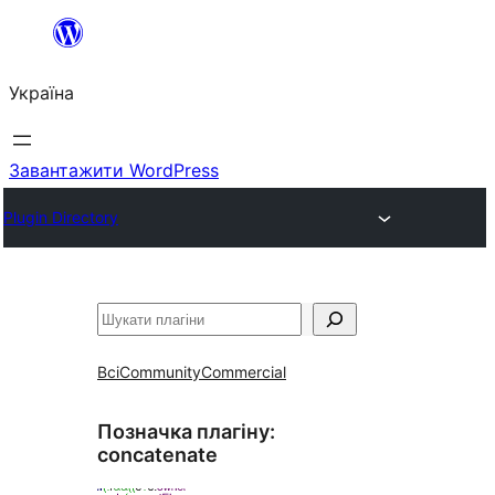
Перейти
до
Україна
вмісту
Завантажити WordPress
Plugin Directory
Пошук
Всі
Community
Commercial
Позначка плагіну:
concatenate