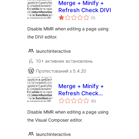
Merge + Minify +
Refresh Check DIVI
загальний
(1
)
рейтинг
Disable MMR when editing a page using
the DIVI editor.
launchinteractive
10+ активних встановлень
Протестований з 5.4.20
Merge + Minify +
Refresh Check
загальний
Visual Composer
(0
)
рейтинг
Disable MMR when editing a page using
the Visual Composer editor.
launchinteractive