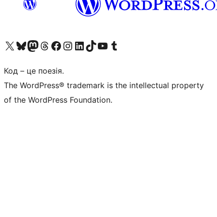
Visit our X (formerly Twitter) account
Visit our Bluesky account
Завітайте до нашої стрічки в Mastodon
Visit our Threads account
Завітайте на нашу сторінку в Facebook
Visit our Instagram account
Visit our LinkedIn account
Visit our TikTok account
Visit our YouTube channel
Visit our Tumblr account
Код – це поезія.
The WordPress® trademark is the intellectual property
of the WordPress Foundation.