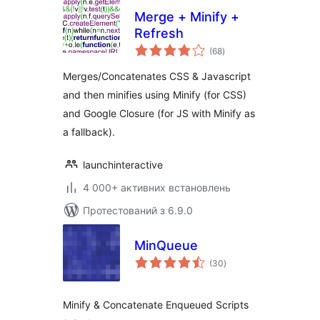
Merge + Minify +
Refresh
загальний
(68
)
рейтинг
Merges/Concatenates CSS & Javascript
and then minifies using Minify (for CSS)
and Google Closure (for JS with Minify as
a fallback).
launchinteractive
4 000+ активних встановлень
Протестований з 6.9.0
MinQueue
загальний
(30
)
рейтинг
Minify & Concatenate Enqueued Scripts