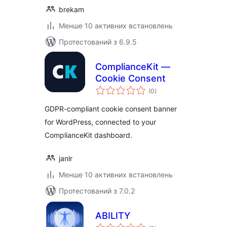
brekam
Менше 10 активних встановлень
Протестований з 6.9.5
ComplianceKit —
Cookie Consent
загальний
(0
)
рейтинг
GDPR-compliant cookie consent banner
for WordPress, connected to your
ComplianceKit dashboard.
janlr
Менше 10 активних встановлень
Протестований з 7.0.2
ABILITY
загальний