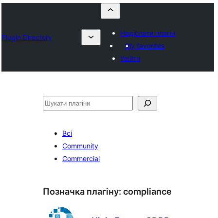
Надіслати плагін
Plugin Directory
My favorites
Увійти
Пошук
Всі
Community
Commercial
Позначка плагіну:
compliance