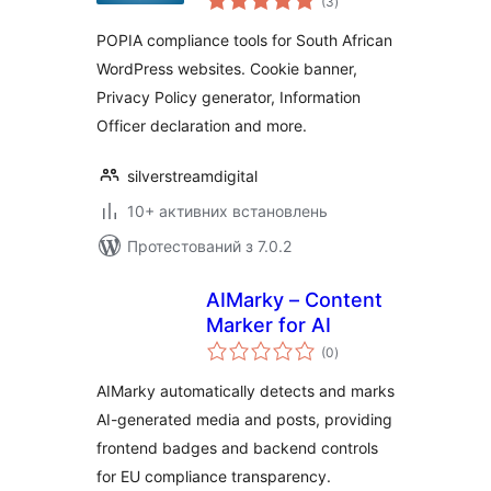
(3
)
рейтинг
POPIA compliance tools for South African
WordPress websites. Cookie banner,
Privacy Policy generator, Information
Officer declaration and more.
silverstreamdigital
10+ активних встановлень
Протестований з 7.0.2
AIMarky – Content
Marker for AI
загальний
(0
)
рейтинг
AIMarky automatically detects and marks
AI-generated media and posts, providing
frontend badges and backend controls
for EU compliance transparency.