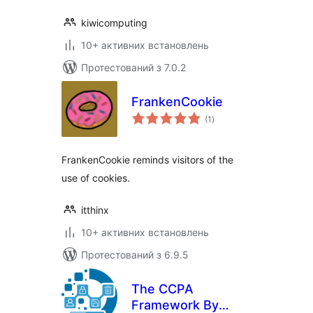
kiwicomputing
10+ активних встановлень
Протестований з 7.0.2
FrankenCookie
загальний
(1
)
рейтинг
FrankenCookie reminds visitors of the
use of cookies.
itthinx
10+ активних встановлень
Протестований з 6.9.5
The CCPA
Framework By