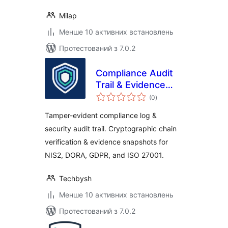
Milap
Менше 10 активних встановлень
Протестований з 7.0.2
Compliance Audit
Trail & Evidence
загальний
Logger
(0
)
рейтинг
Tamper-evident compliance log &
security audit trail. Cryptographic chain
verification & evidence snapshots for
NIS2, DORA, GDPR, and ISO 27001.
Techbysh
Менше 10 активних встановлень
Протестований з 7.0.2