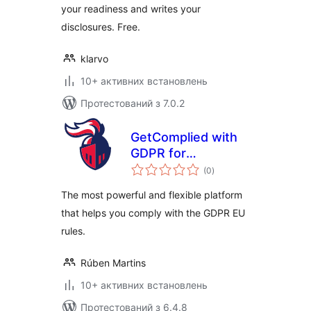
your readiness and writes your
disclosures. Free.
klarvo
10+ активних встановлень
Протестований з 7.0.2
GetComplied with
GDPR for
загальний
WordPress
(0
)
рейтинг
The most powerful and flexible platform
that helps you comply with the GDPR EU
rules.
Rúben Martins
10+ активних встановлень
Протестований з 6.4.8