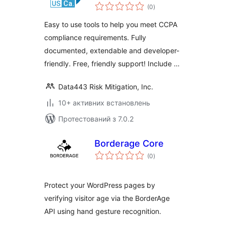
загальний
Data443
(0
)
рейтинг
Easy to use tools to help you meet CCPA
compliance requirements. Fully
documented, extendable and developer-
friendly. Free, friendly support! Include …
Data443 Risk Mitigation, Inc.
10+ активних встановлень
Протестований з 7.0.2
Borderage Core
загальний
(0
)
рейтинг
Protect your WordPress pages by
verifying visitor age via the BorderAge
API using hand gesture recognition.