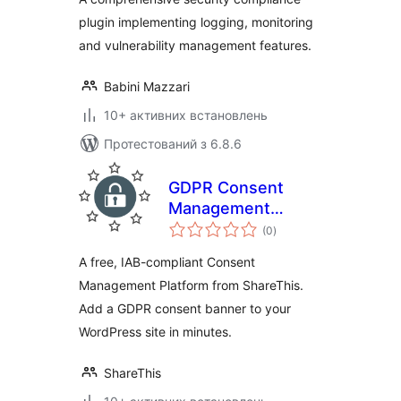
plugin implementing logging, monitoring
and vulnerability management features.
Babini Mazzari
10+ активних встановлень
Протестований з 6.8.6
GDPR Consent
Management
загальний
Platform
(0
)
рейтинг
A free, IAB-compliant Consent
Management Platform from ShareThis.
Add a GDPR consent banner to your
WordPress site in minutes.
ShareThis