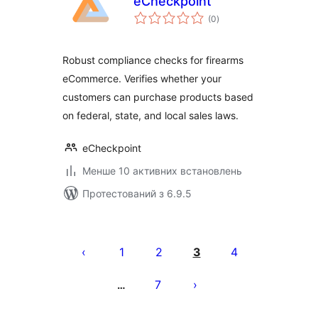
eCheckpoint
загальний
(0
)
рейтинг
Robust compliance checks for firearms
eCommerce. Verifies whether your
customers can purchase products based
on federal, state, and local sales laws.
eCheckpoint
Менше 10 активних встановлень
Протестований з 6.9.5
Пагінація
записів
1
2
3
4
7
…