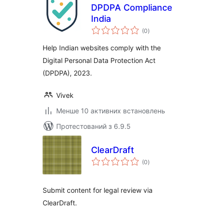
DPDPA Compliance
India
загальний
(0
)
рейтинг
Help Indian websites comply with the
Digital Personal Data Protection Act
(DPDPA), 2023.
Vivek
Менше 10 активних встановлень
Протестований з 6.9.5
ClearDraft
загальний
(0
)
рейтинг
Submit content for legal review via
ClearDraft.