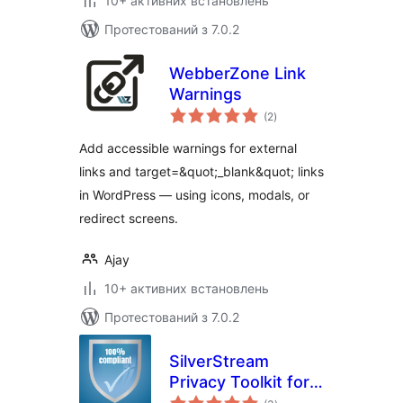
10+ активних встановлень
Протестований з 7.0.2
WebberZone Link
Warnings
загальний
(2
)
рейтинг
Add accessible warnings for external
links and target=&quot;_blank&quot; links
in WordPress — using icons, modals, or
redirect screens.
Ajay
10+ активних встановлень
Протестований з 7.0.2
SilverStream
Privacy Toolkit for
загальний
POPIA