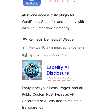
(0
)
рейтинг
All-in-one accessibility plugin for
WordPress. Scan, fix, and comply with
WCAG 2.1 standards instantly.
Kenneth “Demetrius” Weaver
Менше 10 активних встановлень
Протестований з 6.4.8
Labelify AI
Disclosure
загальний
(0
)
рейтинг
Easily label your Posts, Pages, and all
Public Custom Post Types as AI-
Generated or AI-Assisted to maintain
transparency.