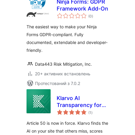
Ninja Forms: GDPR
Framework Add-On
загальний
(0
)
рейтинг
The easiest way to make your Ninja
Forms GDPR-compliant. Fully
documented, extendable and developer-
friendly.
Data443 Risk Mitigation, Inc.
20+ активних встановлень
Протестований з 7.0.2
Klarvo AI
Transparency for
загальний
EU AI Act
(1
)
рейтинг
Article 50 is now in force. Klarvo finds the
AI on your site that others miss, scores