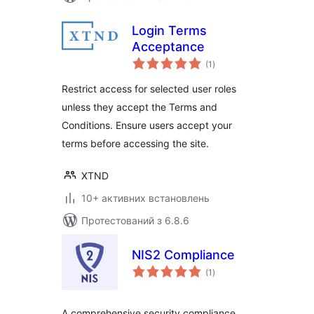
Login Terms
Acceptance
загальний
(1
)
рейтинг
Restrict access for selected user roles
unless they accept the Terms and
Conditions. Ensure users accept your
terms before accessing the site.
XTND
10+ активних встановлень
Протестований з 6.8.6
NIS2 Compliance
загальний
(1
)
рейтинг
A comprehensive security compliance