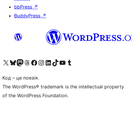
bbPress
↗
BuddyPress
↗
Visit our X (formerly Twitter) account
Visit our Bluesky account
Завітайте до нашої стрічки в Mastodon
Visit our Threads account
Завітайте на нашу сторінку в Facebook
Visit our Instagram account
Visit our LinkedIn account
Visit our TikTok account
Visit our YouTube channel
Visit our Tumblr account
Код – це поезія.
The WordPress® trademark is the intellectual property
of the WordPress Foundation.