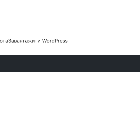
ота
Завантажити WordPress