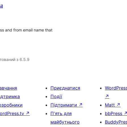
il
ss and from email name that
тований з 6.5.9
авчання
Приєднатися
WordPres
ідтримка
Події
↗
озробники
Підтримати
↗
Matt
↗
ordPress.tv
↗
П'ять для
bbPress
майбутнього
BuddyPre