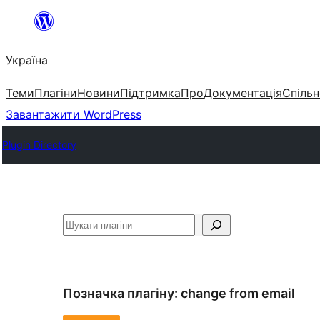
Перейти
до
Україна
вмісту
Теми
Плагіни
Новини
Підтримка
Про
Документація
Спільн
Завантажити WordPress
Plugin Directory
Пошук
Позначка плагіну:
change from email