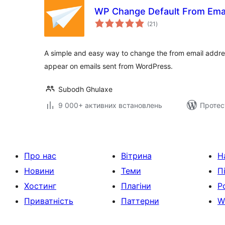
WP Change Default From Ema
загальний
(21
)
рейтинг
A simple and easy way to change the from email addre
appear on emails sent from WordPress.
Subodh Ghulaxe
9 000+ активних встановлень
Протес
Про нас
Вітрина
Н
Новини
Теми
П
Хостинг
Плагіни
Р
Приватність
Паттерни
W