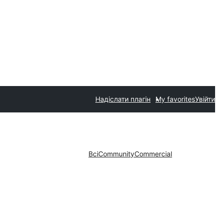
Надіслати плагін
My favorites
Увійти
Всі
Community
Commercial