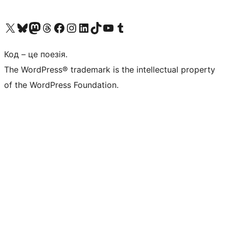
Visit our X (formerly Twitter) account
Visit our Bluesky account
Завітайте до нашої стрічки в Mastodon
Visit our Threads account
Завітайте на нашу сторінку в Facebook
Visit our Instagram account
Visit our LinkedIn account
Visit our TikTok account
Visit our YouTube channel
Visit our Tumblr account
Код – це поезія.
The WordPress® trademark is the intellectual property
of the WordPress Foundation.