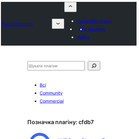
Надіслати плагін
Plugin Directory
My favorites
Увійти
Пошук
Всі
Community
Commercial
Позначка плагіну:
cfdb7