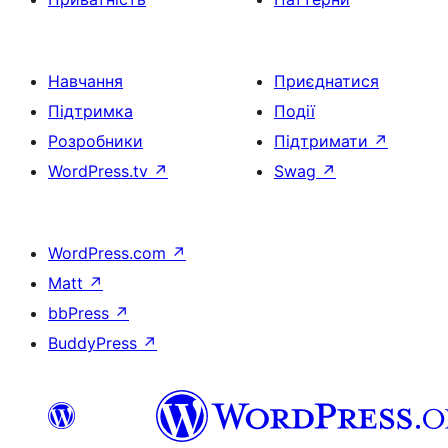
Навчання
Приєднатися
Підтримка
Події
Розробники
Підтримати
↗
WordPress.tv
↗
Swag
↗
WordPress.com
↗
Matt
↗
bbPress
↗
BuddyPress
↗