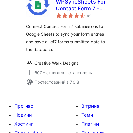
WPSyncSheets For
Contact Form 7 –
загальний
CF7 Google Sheets
(8
)
рейтинг
Connector & Save
Connect Contact Form 7 submissions to
to Database
Google Sheets to sync your form entries
and save all cf7 forms submitted data to
the database.
Creative Werk Designs
600+ активних встановлень
Протестований з 7.0.3
Про нас
Вітрина
Новини
Теми
Хостинг
Плагіни
Приватність
Паттерни