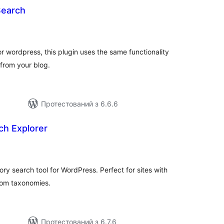
Search
агальний
ейтинг
or wordpress, this plugin uses the same functionality
 from your blog.
Протестований з 6.6.6
ch Explorer
агальний
ейтинг
ry search tool for WordPress. Perfect for sites with
stom taxonomies.
Протестований з 6.7.6