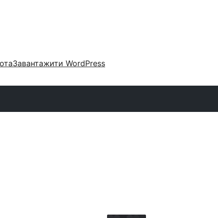
ота
Завантажити WordPress