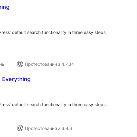
hing
загальний
рейтинг
ess' default search functionality in three easy steps.
нь
Протестований з 4.7.34
 Everything
агальний
ейтинг
ess' default search functionality in three easy steps.
Протестований з 6.9.6