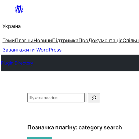
Перейти
до
Україна
вмісту
Теми
Плагіни
Новини
Підтримка
Про
Документація
Спільн
Завантажити WordPress
Plugin Directory
Пошук
Позначка плагіну:
category search