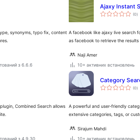
Ajaxy Instant 
з
(0
)
р
type, synonyms, typo fix, content
A facebook like ajaxy live search f
res.
as facebook to retrieve the results
Naji Amer
тований з 6.6.6
10+ активних встановлень
Category Sear
з
(0
)
р
 plugin, Combined Search allows
A powerful and user-friendly catego
ite.
extensive categories, tags, or cu
Sirajum Mahdi
тований з 4.9.30
10+ активних встановлень