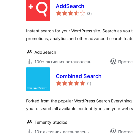
AddSearch
загальний
(3
)
рейтинг
Instant search for your WordPress site. Search as you 
promotions, analytics and other advanced search featu
AddSearch
100+ активних встановлень
Протес
Combined Search
загальний
(1
)
рейтинг
Forked from the popular WordPress Search Everything
you to search all available content types on your web s
Temerity Studios
10+ активних встановлень
Протес