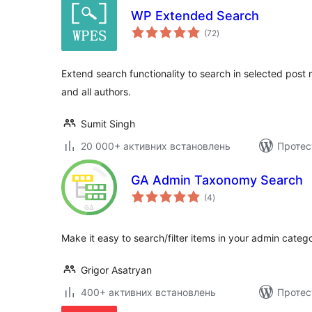
WP Extended Search
загальний
(72
)
рейтинг
Extend search functionality to search in selected post
and all authors.
Sumit Singh
20 000+ активних встановлень
Протес
GA Admin Taxonomy Search
загальний
(4
)
рейтинг
Make it easy to search/filter items in your admin categ
Grigor Asatryan
400+ активних встановлень
Протес