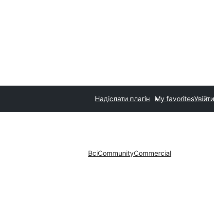
Надіслати плагін
My favorites
Увійти
Всі
Community
Commercial