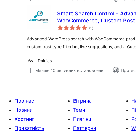
Smart Search Control – Advan
WooCommerce, Custom Post
загальний
(1
)
рейтинг
Advanced WordPress search with WooCommerce produc
custom post type filtering, live suggestions, and a Gut
LDninjas
Менше 10 активних встановлень
Протес
Про нас
Вітрина
Н
Новини
Теми
П
Хостинг
Плагіни
Р
Приватність
Паттерни
W