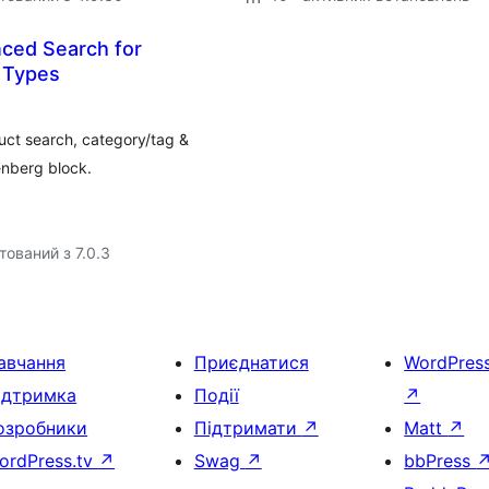
ced Search for
 Types
t search, category/tag &
enberg block.
тований з 7.0.3
авчання
Приєднатися
WordPres
ідтримка
Події
↗
озробники
Підтримати
↗
Matt
↗
ordPress.tv
↗
Swag
↗
bbPress