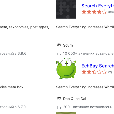
Search Everyt
(86
)
 meta, taxonomies, post types,
Search Everything increases WordPr
Sovrn
тований з 6.9.6
10 000+ активних встановле
EchBay Search
з
(2
)
р
ories meta box.
Search Everything increases WordPr
Dao Quoc Dai
тований з 6.7.0
200+ активних встановлень