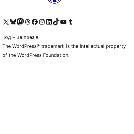
Visit our X (formerly Twitter) account
Visit our Bluesky account
Завітайте до нашої стрічки в Mastodon
Visit our Threads account
Завітайте на нашу сторінку в Facebook
Visit our Instagram account
Visit our LinkedIn account
Visit our TikTok account
Visit our YouTube channel
Visit our Tumblr account
Код – це поезія.
The WordPress® trademark is the intellectual property
of the WordPress Foundation.