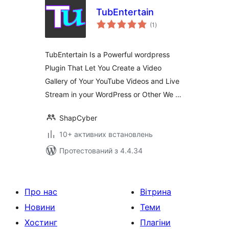
TubEntertain
загальний
(1
)
рейтинг
TubEntertain Is a Powerful wordpress
Plugin That Let You Create a Video
Gallery of Your YouTube Videos and Live
Stream in your WordPress or Other We …
ShapCyber
10+ активних встановлень
Протестований з 4.4.34
Про нас
Вітрина
Новини
Теми
Хостинг
Плагіни