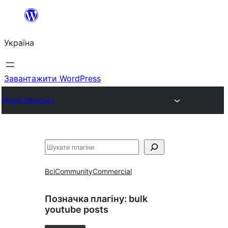
Перейти
до
Україна
вмісту
Завантажити WordPress
Plugin Directory
Пошук
Всі
Community
Commercial
Позначка плагіну:
bulk
youtube posts