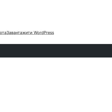
ота
Завантажити WordPress