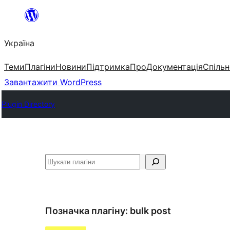
Перейти
до
Україна
вмісту
Теми
Плагіни
Новини
Підтримка
Про
Документація
Спільн
Завантажити WordPress
Plugin Directory
Пошук
Позначка плагіну:
bulk post