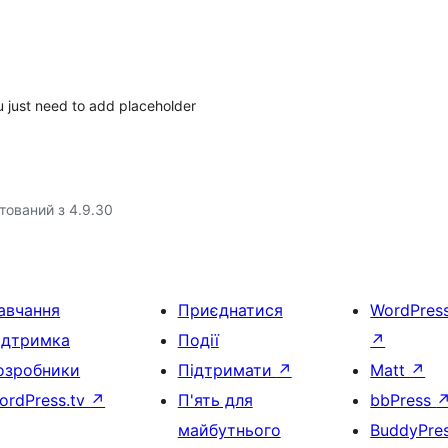
 just need to add placeholder
тований з 4.9.30
авчання
Приєднатися
WordPres
ідтримка
Події
↗
озробники
Підтримати
↗
Matt
↗
ordPress.tv
↗
П'ять для
bbPress
майбутнього
BuddyPre