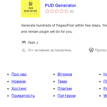
PUD Generator
загальний
(0
)
рейтинг
Generate hundreds of Pages/Post within few steps. You
and remain plugin will do for you.
Yash J.
10+ активних встановлень
Протес
Про нас
Вітрина
Н
Новини
Теми
П
Хостинг
Плагіни
Р
Приватність
Паттерни
W