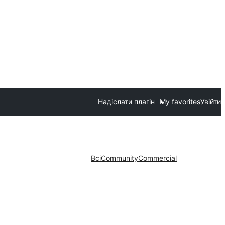
Надіслати плагін
My favorites
Увійти
Всі
Community
Commercial